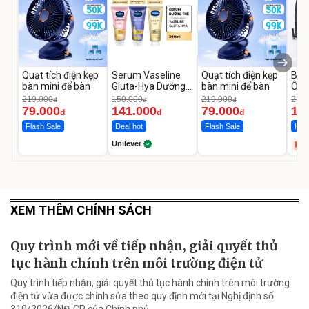
Quạt tích điện kẹp
Serum Vaseline
Quạt tích điện kẹp
Bơm
bàn mini để bàn
Gluta-Hya Dưỡng
bàn mini để bàn
Ô T
Da Sáng Mịn Sau 7
MED
219.000
150.000
219.000
2.69
đ
đ
đ
Ngày
12.
79.000
141.000
79.000
1.
đ
đ
đ
Flash Sale
Deal hot
Flash Sale
Hot 
Unilever
XEM THÊM CHÍNH SÁCH
Quy trình mới về tiếp nhận, giải quyết thủ
tục hành chính trên môi trường điện tử
Quy trình tiếp nhận, giải quyết thủ tục hành chính trên môi trường
điện tử vừa được chỉnh sửa theo quy định mới tại Nghị định số