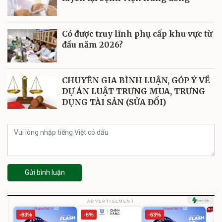
Có được truy lĩnh phụ cấp khu vực từ
đầu năm 2026?
CHUYÊN GIA BÌNH LUẬN, GÓP Ý VỀ
DỰ ÁN LUẬT TRƯNG MUA, TRƯNG
DỤNG TÀI SẢN (SỬA ĐỔI)
Gửi bình luận
ADVERTISEMENT
-63%
-6%
-63%