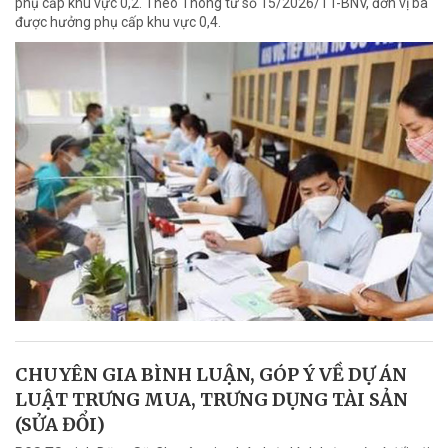
phụ cấp khu vực 0,2. Theo Thông tư số 15/2026/TT-BNV, đơn vị bà
được hưởng phụ cấp khu vực 0,4.
CHUYÊN GIA BÌNH LUẬN, GÓP Ý VỀ DỰ ÁN
LUẬT TRƯNG MUA, TRƯNG DỤNG TÀI SẢN
(SỬA ĐỔI)