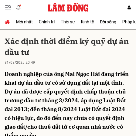
Mới nhất
Chính trị
Thời sự
Kinh tế
Đời sống
Pháp l
Gửi bình luận
Xác định thời điểm ký quỹ dự án
đầu tư
31/08/2025 20:49
Doanh nghiệp của ông Mai Ngọc Hải đang triển
khai dự án đầu tư có sử dụng đất tại một tỉnh.
Dự án đã được cấp quyết định chấp thuận chủ
Hủy
Gửi
trương đầu tư tháng 3/2024, áp dụng Luật Đất
đai 2013; đến tháng 8/2024 Luật Đất đai 2024
có hiệu lực, do đó đến nay chưa có quyết định
giao đất/cho thuê đất từ cơ quan nhà nước có
thẩm quyền.