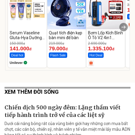
Cao
319.
14
Best
Serum Vaseline
Quạt tích điện kẹp
Bơm Lốp Kích Bình
Gluta-Hya Dưỡng
bàn mini để bàn
Ô Tô V2 4in1
Da Sáng Mịn Sau 7
MEDICAR –
150.000
219.000
2.690.000
đ
đ
đ
Ngày
12.000mAh
141.000
79.000
1.335.100
đ
đ
đ
Deal hot
Flash Sale
Hot Deal
Unilever
XEM THÊM ĐỜI SỐNG
Chiến dịch 500 ngày đêm: Lặng thầm viết
tiếp hành trình trở về của các liệt sỹ
Dưới cái nắng bỏng rát của vùng biên giới hay những cơn mưa bất
chợt, các cán bộ, chiến sỹ, nhân viên y tế vẫn miệt mài lấy mẫu ADN
bằng tất cả sự thành kính và trách nhiệm.