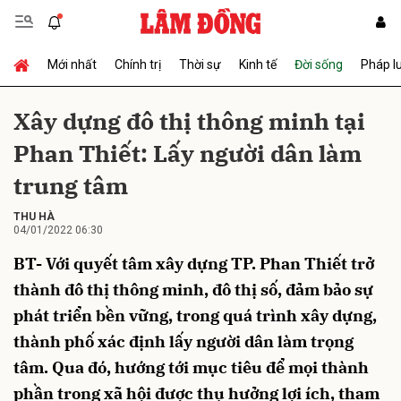
Mới nhất
Chính trị
Thời sự
Kinh tế
Đời sống
Pháp l
Gửi bình luận
Xây dựng đô thị thông minh tại
Phan Thiết: Lấy người dân làm
trung tâm
THU HÀ
04/01/2022 06:30
BT- Với quyết tâm xây dựng TP. Phan Thiết trở
Hủy
Gửi
thành đô thị thông minh, đô thị số, đảm bảo sự
phát triển bền vững, trong quá trình xây dựng,
thành phố xác định lấy người dân làm trọng
tâm. Qua đó, hướng tới mục tiêu để mọi thành
phần trong xã hội được thụ hưởng lợi ích, tham