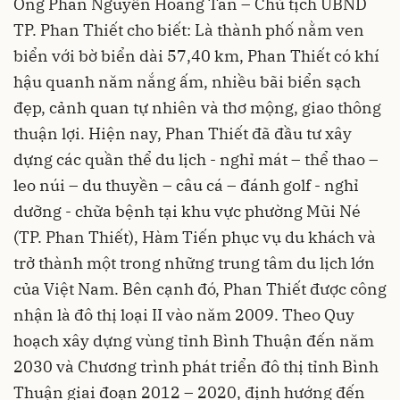
Ông Phan Nguyễn Hoàng Tân – Chủ tịch UBND
TP. Phan Thiết cho biết: Là thành phố nằm ven
biển với bờ biển dài 57,40 km, Phan Thiết có khí
hậu quanh năm nắng ấm, nhiều bãi biển sạch
đẹp, cảnh quan tự nhiên và thơ mộng, giao thông
thuận lợi. Hiện nay, Phan Thiết đã đầu tư xây
dựng các quần thể du lịch - nghỉ mát – thể thao –
leo núi – du thuyền – câu cá – đánh golf - nghỉ
dưỡng - chữa bệnh tại khu vực phường Mũi Né
(TP. Phan Thiết), Hàm Tiến phục vụ du khách và
trở thành một trong những trung tâm du lịch lớn
của Việt Nam. Bên cạnh đó, Phan Thiết được công
nhận là đô thị loại II vào năm 2009. Theo Quy
hoạch xây dựng vùng tỉnh Bình Thuận đến năm
2030 và Chương trình phát triển đô thị tỉnh Bình
Thuận giai đoạn 2012 – 2020, định hướng đến