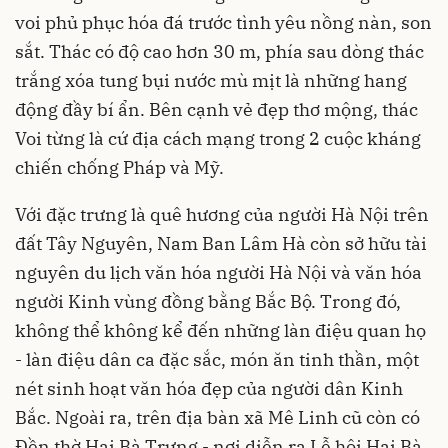
voi phủ phục hóa đá trước tình yêu nồng nàn, son
sắt. Thác có độ cao hơn 30 m, phía sau dòng thác
trắng xóa tung bụi nước mù mịt là những hang
động đầy bí ẩn. Bên cạnh vẻ đẹp thơ mộng, thác
Voi từng là cứ địa cách mạng trong 2 cuộc kháng
chiến chống Pháp và Mỹ.
Với đặc trưng là quê hương của người Hà Nội trên
đất Tây Nguyên, Nam Ban Lâm Hà còn sở hữu tài
nguyên du lịch văn hóa người Hà Nội và văn hóa
người Kinh vùng đồng bằng Bắc Bộ. Trong đó,
không thể không kể đến những làn điệu quan họ
- làn điệu dân ca đặc sắc, món ăn tinh thần, một
nét sinh hoạt văn hóa đẹp của người dân Kinh
Bắc. Ngoài ra, trên địa bàn xã Mê Linh cũ còn có
Đền thờ Hai Bà Trưng - nơi diễn ra Lễ hội Hai Bà