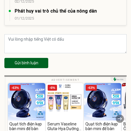
02/12/2025
Phát huy vai trò chủ thể của nông dân
01/12/2025
Gửi bình luận
ADVERTISEMENT
-63%
-6%
-63%
Quạt tích điện kẹp
Serum Vaseline
Quạt tích điện kẹp
Bơm
bàn mini để bàn
Gluta-Hya Dưỡng
bàn mini để bàn
Ô T