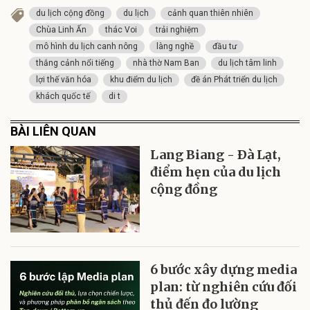
du lịch cộng đồng
du lịch
cảnh quan thiên nhiên
Chùa Linh Ấn
thác Voi
trải nghiệm
mô hình du lịch canh nông
làng nghề
đầu tư
thắng cảnh nổi tiếng
nhà thờ Nam Ban
du lịch tâm linh
lợi thế văn hóa
khu điểm du lịch
đề án Phát triển du lịch
khách quốc tế
di t
BÀI LIÊN QUAN
Lang Biang - Ðà Lạt,
điểm hẹn của du lịch
cộng đồng
6 bước xây dựng media
plan: từ nghiên cứu đối
thủ đến đo lường