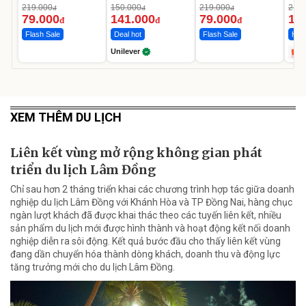
Da Sáng Mịn Sau 7
MED
219.000
150.000
219.000
2.69
đ
đ
đ
Ngày
12.
79.000
141.000
79.000
1.
đ
đ
đ
Flash Sale
Deal hot
Flash Sale
Hot 
Unilever
XEM THÊM DU LỊCH
Liên kết vùng mở rộng không gian phát
triển du lịch Lâm Đồng
Chỉ sau hơn 2 tháng triển khai các chương trình hợp tác giữa doanh
nghiệp du lịch Lâm Đồng với Khánh Hòa và TP Đồng Nai, hàng chục
ngàn lượt khách đã được khai thác theo các tuyến liên kết, nhiều
sản phẩm du lịch mới được hình thành và hoạt động kết nối doanh
nghiệp diễn ra sôi động. Kết quả bước đầu cho thấy liên kết vùng
đang dần chuyển hóa thành dòng khách, doanh thu và động lực
tăng trưởng mới cho du lịch Lâm Đồng.