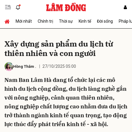
Mới nhất
Chính trị
Thời sự
Kinh tế
Đời sống
Pháp l
Gửi bình luận
Xây dựng sản phẩm du lịch từ
thiên nhiên và con người
27/10/2025 05:00
Hồng Thắm
.
Nam Ban Lâm Hà đang tổ chức lại các mô
hình du lịch cộng đồng, du lịch làng nghề gắn
Hủy
Gửi
với nông nghiệp, cảnh quan thiên nhiên,
nông nghiệp chất lượng cao nhằm đưa du lịch
trở thành ngành kinh tế quan trọng, tạo động
lực thúc đẩy phát triển kinh tế - xã hội.