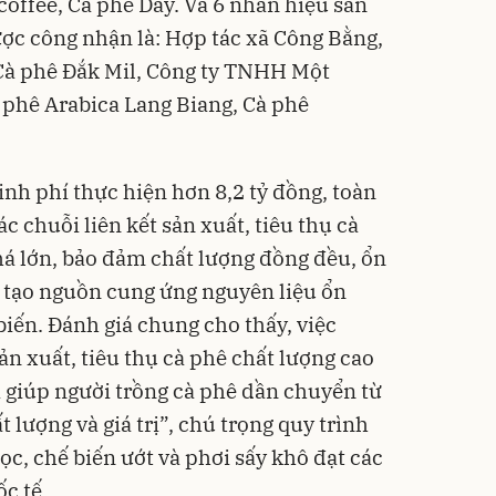
coffee, Cà phê Dây. Và 6 nhãn hiệu sản
ợc công nhận là: Hợp tác xã Công Bằng,
à phê Đắk Mil, Công ty TNHH Một
 phê Arabica Lang Biang, Cà phê
kinh phí thực hiện hơn 8,2 tỷ đồng, toàn
 chuỗi liên kết sản xuất, tiêu thụ cà
há lớn, bảo đảm chất lượng đồng đều, ổn
 tạo nguồn cung ứng nguyên liệu ổn
iến. Đánh giá chung cho thấy, việc
sản xuất, tiêu thụ cà phê chất lượng cao
 giúp người trồng cà phê dần chuyển từ
 lượng và giá trị”, chú trọng quy trình
ọc, chế biến ướt và phơi sấy khô đạt các
c tế.