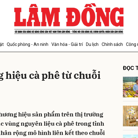
bình luận
ật
Quốc phòng - An ninh
Văn hóa - Giải trí
Du lịch
Chính sách
Công 
ĐỌC T
 hiệu cà phê từ chuỗi
Hủy
G
thương hiệu sản phẩm trên thị trường
ác vùng nguyên liệu cà phê trong tỉnh
hân rộng mô hình liên kết theo chuỗi