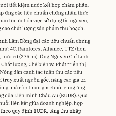
tưới tiết kiệm nước kết hợp châm phân,
đáp ứng các tiêu chuẩn chứng nhận thực
hần tối ưu hóa việc sử dụng tài nguyên,
g cao chất lượng sản phẩm thu hoạch.
 tỉnh Lâm Đồng đạt các tiêu chuẩn chứng
hư: 4C, Rainforest Alliance, UTZ (hơn
), hữu cơ (275 ha). Ông Nguyễn Chí Linh
 Chất lượng, Chế biến và Phát triển thị
Nông dân canh tác tuân thủ các tiêu
truy xuất nguồn gốc, nâng cao giá trị
ường, mà còn tham gia chuỗi cung ứng
ng của Liên minh Châu Âu (EUDR). Qua
huỗi liên kết giữa doanh nghiệp, hợp
t theo quy định EUDR, tăng thu nhập