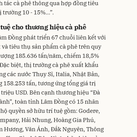
nh tác cà phê thông qua hợp đồng tiêu
ị trường 10 - 15%…”.
 tuệ cho thương hiệu cà phê
âm Đồng phát triển 67 chuỗi liên kết với
 và tiêu thụ sản phẩm cà phê trên quy
 lượng 185.636 tấn/năm, chiếm 18,5%
 Đặc biệt, thị trường cà phê xuất khẩu
ng các nước Thụy Sĩ, Italia, Nhật Bản,
158.253 tấn, tương ứng tổng giá trị
 triệu USD. Bên cạnh thương hiệu “Đà
t lành”, toàn tỉnh Lâm Đồng có 15 nhãn
hộ quyền sở hữu trí tuệ gồm: Godere,
ompany, Hải Nhung, Hoàng Gia Phú,
ẩm Hương, Văn Ánh, Đắk Nguyên, Thông