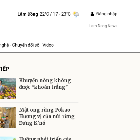
Đăng nhập
Lâm Đồng
22°C
/ 17 - 23°C
Lam Dong News
nghệ - Chuyển đổi số
Video
IẾP
Khuyến nông không
được “khoán trắng”
ửi
Mật ong rừng Pơkao -
Hương vị của núi rừng
Đưng K’nớ
Hướng phát triển của