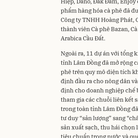
Hiệp, Dano, Đắk Đam, Enjoy 
phẩm hàng hóa cà phê đã đư
Công ty TNHH Hoàng Phát, C
thành viên Cà phê Bazan, Cà
Arabica Cầu Đất.
Ngoài ra, 11 dự án với tổng 
tỉnh Lâm Đồng đã mở rộng các
phê trên quy mô diện tích k
định đầu ra cho nông dân và
định cho doanh nghiệp chế b
tham gia các chuỗi liên kết 
trong toàn tỉnh Lâm Đồng đã
tư duy “sản lượng” sang “chất
sản xuất sạch, thu hái chọn l
tiêu chuẩn trong nước và quố