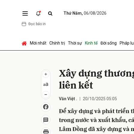
Thứ Năm,
06/08/2026
Đọc báo in
Gửi 
Mới nhất
Chính trị
Thời sự
Kinh tế
Đời sống
Pháp lu
Xây dựng thương
liên kết
Văn Việt .
20/10/2025 05:05
Để xây dựng và phát triển 
trong nước và xuất khẩu, c
Lâm Đồng đã xây dựng và n