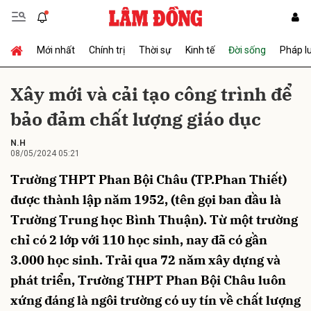
Mới nhất
Chính trị
Thời sự
Kinh tế
Đời sống
Pháp l
Gửi bình luận
Xây mới và cải tạo công trình để
bảo đảm chất lượng giáo dục
N.H
08/05/2024 05:21
Trường THPT Phan Bội Châu (TP.Phan Thiết)
được thành lập năm 1952, (tên gọi ban đầu là
Hủy
Gửi
Trường Trung học Bình Thuận). Từ một trường
chỉ có 2 lớp với 110 học sinh, nay đã có gần
3.000 học sinh. Trải qua 72 năm xây dựng và
phát triển, Trường THPT Phan Bội Châu luôn
xứng đáng là ngôi trường có uy tín về chất lượng