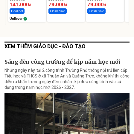
Ngày
141.000
79.000
79.000
đ
đ
đ
Deal hot
Flash Sale
Flash Sale
Unilever
XEM THÊM GIÁO DỤC - ĐÀO TẠO
Sáng đèn công trường để kịp năm học mới
Những ngày này, tại 2 công trình Trường Phổ thông nội trú liên cấp
Tiểu học và THCS ở xã Thuận An và Quảng Trực, không khí thi công
diễn ra khẩn trương ngày đêm, nhằm kịp đưa công trình vào sử
dụng trong năm học mới 2026 - 2027.