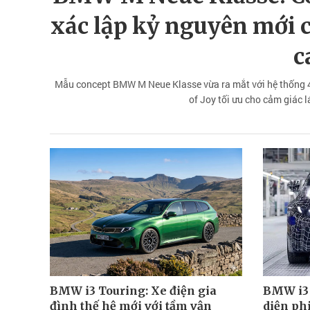
xác lập kỷ nguyên mới 
c
Mẫu concept BMW M Neue Klasse vừa ra mắt với hệ thống 4 đ
of Joy tối ưu cho cảm giác l
BMW i3 Touring: Xe điện gia
BMW i3 
đình thế hệ mới với tầm vận
diện phi