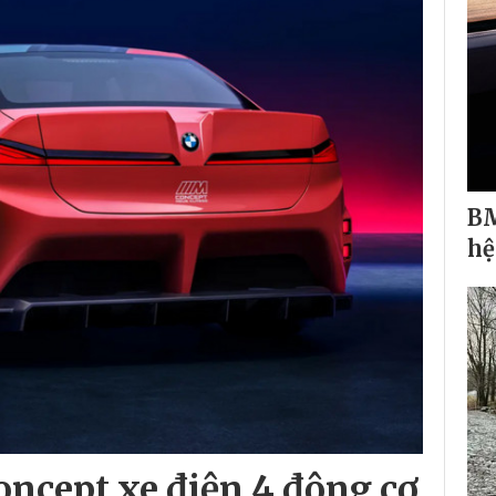
BM
hệ
ncept xe điện 4 động cơ