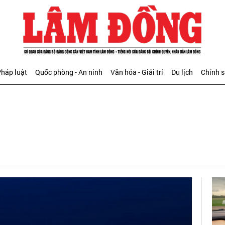
háp luật
Quốc phòng - An ninh
Văn hóa - Giải trí
Du lịch
Chính 