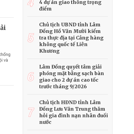
4
4 dự án giao thông trọng
điểm
Chủ tịch UBND tỉnh Lâm
ải
Đồng Hồ Văn Mười kiểm
5
tra thực địa tại Cảng hàng
không quốc tế Liên
Khương
 thống
ội và
Lâm Đồng quyết tâm giải
6
phóng mặt bằng sạch bàn
giao cho 2 dự án cao tốc
trước tháng 9/2026
Chủ tịch HĐND tỉnh Lâm
7
Đồng Lưu Văn Trung thăm
hỏi gia đình nạn nhân đuối
nước