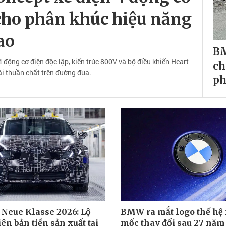
cho phân khúc hiệu năng
ao
BM
ộng cơ điện độc lập, kiến trúc 800V và bộ điều khiển Heart
ch
ái thuần chất trên đường đua.
ph
Neue Klasse 2026: Lộ
BMW ra mắt logo thế hệ 
ên bản tiền sản xuất tại
mốc thay đổi sau 27 năm 