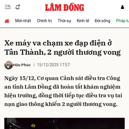
Mới nhất
Chính trị
Thời sự
Kinh tế
Đời sống
Pháp l
Gửi bình luận
Xe máy va chạm xe đạp điện ở
Tân Thành, 2 người thương vong
15/12/2025 17:57
Hữu Phúc
Ngày 15/12, Cơ quan Cảnh sát điều tra Công
an tỉnh Lâm Đồng đã hoàn tất khám nghiệm
Hủy
Gửi
hiện trường, đồng thời tiếp tục điều tra vụ tai
nạn giao thông khiến 2 người thương vong.