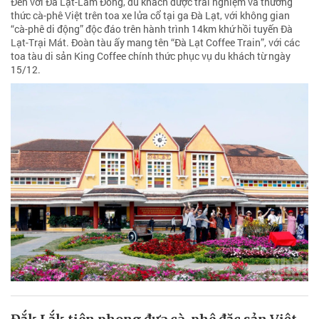
Đến với Đà Lạt-Lâm Đồng, du khách được trải nghiệm và thưởng
thức cà-phê Việt trên toa xe lửa cổ tại ga Đà Lạt, với không gian
“cà-phê di động” độc đáo trên hành trình 14km khứ hồi tuyến Đà
Lạt-Trại Mát. Đoàn tàu ấy mang tên “Đà Lạt Coffee Train”, với các
toa tàu di sản King Coffee chính thức phục vụ du khách từ ngày
15/12.