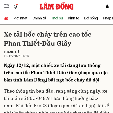
Mới nhất
Chính trị
Thời sự
Kinh tế
Đời sống
Pháp 
Gửi bình luận
Xe tải bốc cháy trên cao tốc
Phan Thiết-Dầu Giây
THANH HẢI
12/12/2025 14:25
Ngày 12/12, một chiếc xe tải đang lưu thông
trên cao tốc Phan Thiết-Dầu Giây (đoạn qua địa
Hủy
Gửi
bàn tỉnh Lâm Đồng) bất ngờ bốc cháy dữ dội.
Theo thông tin ban đầu, rạng sáng cùng ngày, xe
tải biển số 86C-048.91 lưu thông hướng bắc-
nam. Khi đến Km23 (đoạn qua xã Tân Lập), tài xế
phát hiện thùng phía sau xe
bốc cháy
nên đã điều