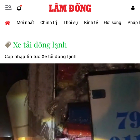
Mới nhất
Chính trị
Thời sự
Kinh tế
Đời sống
Pháp 
Xe tải đông lạnh
Cập nhập tin tức Xe tải đông lạnh