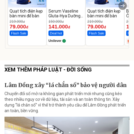
Quạt tích điện kẹp
Serum Vaseline
Quạt tích điện kẹp
Bơm
bàn mini để bàn
Gluta-Hya Dưỡng
bàn mini để bàn
Ô T
Da Sáng Mịn Sau 7
MED
219.000
150.000
219.000
2.69
đ
đ
đ
Ngày
12.
79.000
141.000
79.000
1.
đ
đ
đ
Flash Sale
Deal hot
Flash Sale
Hot 
Unilever
XEM THÊM PHÁP LUẬT - ĐỜI SỐNG
Lâm Đồng xây “lá chắn số” bảo vệ người dân
Chuyển đổi số mở ra không gian phát triển mới nhưng cũng kéo
theo nhiều nguy cơ về dữ liệu, tài sản và an toàn thông tin. Xây
dựng “lá chắn số” vì thế trở thành yêu cầu để Lâm Đồng phát triển
an toàn, bền vững.