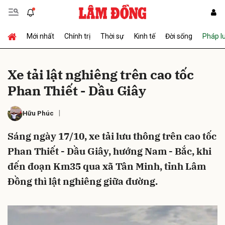
Mới nhất
Chính trị
Thời sự
Kinh tế
Đời sống
Pháp l
Gửi bình luận
Xe tải lật nghiêng trên cao tốc
Phan Thiết - Dầu Giây
Hữu Phúc
Sáng ngày 17/10, xe tải lưu thông trên cao tốc
Phan Thiết - Dầu Giây, hướng Nam - Bắc, khi
Hủy
Gửi
đến đoạn Km35 qua xã Tân Minh, tỉnh Lâm
Đồng thì lật nghiêng giữa đường.