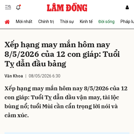
Mới nhất
Chính trị
Thời sự
Kinh tế
Đời sống
Pháp l
Gửi bình luận
Xếp hạng may mắn hôm nay
8/5/2026 của 12 con giáp: Tuổi
Tỵ dẫn đầu bảng
Văn Khoa
08/05/2026 6:30
Xếp hạng may mắn hôm nay 8/5/2026 của 12
Hủy
Gửi
con giáp: Tuổi Tỵ dẫn đầu vận may, tài lộc
bùng nổ; tuổi Mùi cần cẩn trọng lời nói và
cảm xúc.