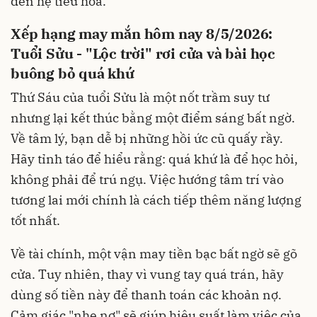
đến hệ tiêu hóa.
Xếp hạng may mắn hôm nay 8/5/2026:
Tuổi Sửu - "Lộc trời" rơi cửa và bài học
buông bỏ quá khứ
Thứ Sáu của tuổi Sửu là một nốt trầm suy tư
nhưng lại kết thúc bằng một điểm sáng bất ngờ.
Về tâm lý, bạn dễ bị những hồi ức cũ quấy rầy.
Hãy tỉnh táo để hiểu rằng: quá khứ là để học hỏi,
không phải để trú ngụ. Việc hướng tâm trí vào
tương lai mới chính là cách tiếp thêm năng lượng
tốt nhất.
Về tài chính, một vận may tiền bạc bất ngờ sẽ gõ
cửa. Tuy nhiên, thay vì vung tay quá trán, hãy
dùng số tiền này để thanh toán các khoản nợ.
Cảm giác "nhẹ nợ" sẽ giúp hiệu suất làm việc của