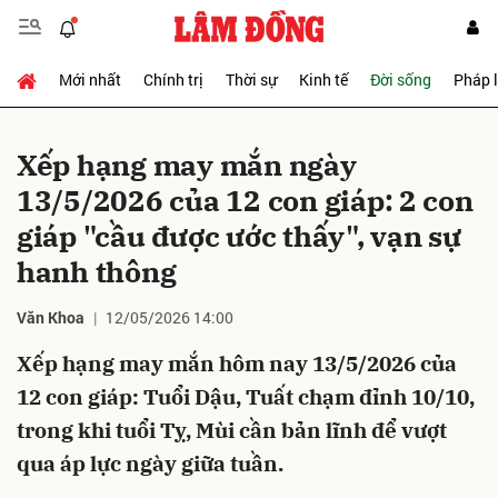
Mới nhất
Chính trị
Thời sự
Kinh tế
Đời sống
Pháp 
Gửi bình luận
Xếp hạng may mắn ngày
13/5/2026 của 12 con giáp: 2 con
giáp "cầu được ước thấy", vạn sự
hanh thông
Văn Khoa
12/05/2026 14:00
Hủy
Gửi
Xếp hạng may mắn hôm nay 13/5/2026 của
12 con giáp: Tuổi Dậu, Tuất chạm đỉnh 10/10,
trong khi tuổi Tỵ, Mùi cần bản lĩnh để vượt
qua áp lực ngày giữa tuần.