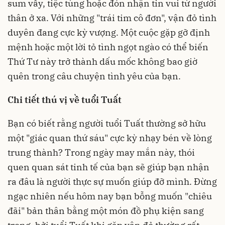
sum vầy, tiệc tùng hoặc đón nhận tin vui từ người
thân ở xa. Với những "trái tim cô đơn", vận đỏ tình
duyên đang cực kỳ vượng. Một cuộc gặp gỡ định
mệnh hoặc một lời tỏ tình ngọt ngào có thể biến
Thứ Tư này trở thành dấu mốc không bao giờ
quên trong câu chuyện tình yêu của bạn.
Chi tiết thú vị về tuổi Tuất
Bạn có biết rằng người tuổi Tuất thường sở hữu
một "giác quan thứ sáu" cực kỳ nhạy bén về lòng
trung thành? Trong ngày may mắn này, thói
quen quan sát tinh tế của bạn sẽ giúp bạn nhận
ra đâu là người thực sự muốn giúp đỡ mình. Đừng
ngạc nhiên nếu hôm nay bạn bỗng muốn "chiêu
đãi" bản thân bằng một món đồ phụ kiện sang