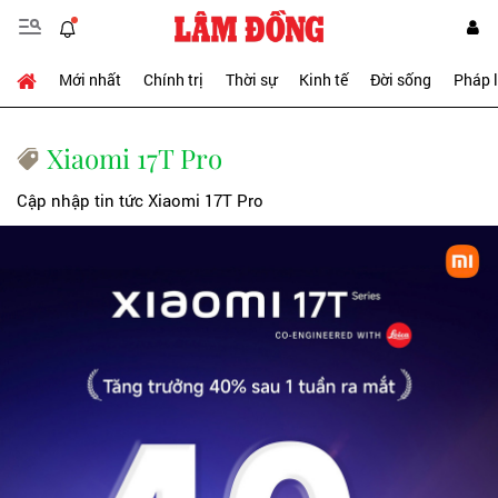
Mới nhất
Chính trị
Thời sự
Kinh tế
Đời sống
Pháp 
Xiaomi 17T Pro
Cập nhập tin tức Xiaomi 17T Pro