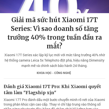
Giải mã sức hút Xiaomi 17T
Series: Vì sao doanh số tăng
trưởng 40% trong tuần đầu ra
mắt?
Xiaomi 17T Series xác lập kỷ lục mới với mức tăng trưởng 40% nhờ
hệ thống camera Leica 5x Telephoto đột phá, hiệu năng Dimensity
mạnh mẽ và chính sách bảo hành 24 tháng.
KHOA HỌC - CÔNG NGHỆ
Đánh giá Xiaomi 17T Pro: Khi Xiaomi quyết
tâm làm "Flagship xịn"
Xiaomi 17T Pro đánh dấu một bước chuyển mình rõ nét của Xiaomi
trong phân khúc cận cao cấp. Thay vì chỉ tập trung vào thông số
phần cứng như trước đây, hãng đã chăm chút kỹ lưỡng hơn vào