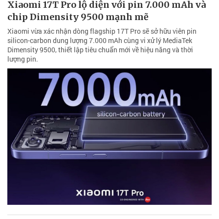
Xiaomi 17T Pro lộ diện với pin 7.000 mAh và
chip Dimensity 9500 mạnh mẽ
Xiaomi vừa xác nhận dòng flagship 17T Pro sẽ sở hữu viên pin
silicon-carbon dung lượng 7.000 mAh cùng vi xử lý MediaTek
Dimensity 9500, thiết lập tiêu chuẩn mới về hiệu năng và thời
lượng pin.