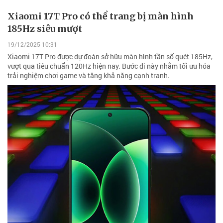
Xiaomi 17T Pro có thể trang bị màn hình
185Hz siêu mượt
19/12/2025 10:31
Xiaomi 17T Pro được dự đoán sở hữu màn hình tần số quét 185Hz,
vượt qua tiêu chuẩn 120Hz hiện nay. Bước đi này nhằm tối ưu hóa
trải nghiệm chơi game và tăng khả năng cạnh tranh.