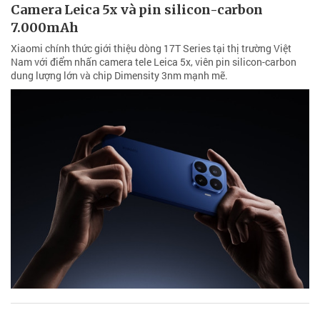
Camera Leica 5x và pin silicon-carbon
7.000mAh
Xiaomi chính thức giới thiệu dòng 17T Series tại thị trường Việt
Nam với điểm nhấn camera tele Leica 5x, viên pin silicon-carbon
dung lượng lớn và chip Dimensity 3nm mạnh mẽ.