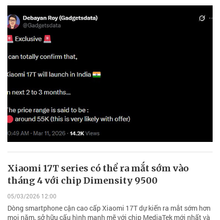
Xiaomi 17T series có thể ra mắt sớm vào
tháng 4 với chip Dimensity 9500
05/03/2026 12:00
Dòng smartphone cận cao cấp Xiaomi 17T dự kiến ra mắt sớm hơn
mọi năm, sở hữu cấu hình mạnh mẽ với chip MediaTek mới nhất và