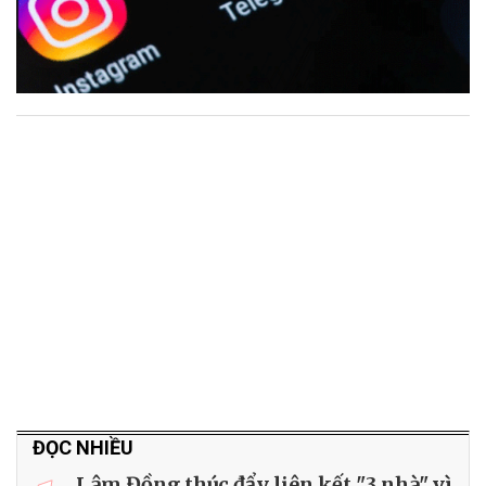
ĐỌC NHIỀU
Lâm Đồng thúc đẩy liên kết "3 nhà" vì