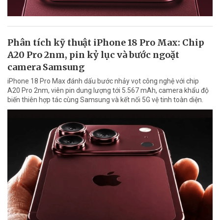
Phân tích kỹ thuật iPhone 18 Pro Max: Chip
A20 Pro 2nm, pin kỷ lục và bước ngoặt
camera Samsung
iPhone 18 Pro Max đánh dấu bước nhảy vọt công nghệ với chip
A20 Pro 2nm, viên pin dung lượng tới 5.567 mAh, camera khẩu độ
biến thiên hợp tác cùng Samsung và kết nối 5G vệ tinh toàn diện.