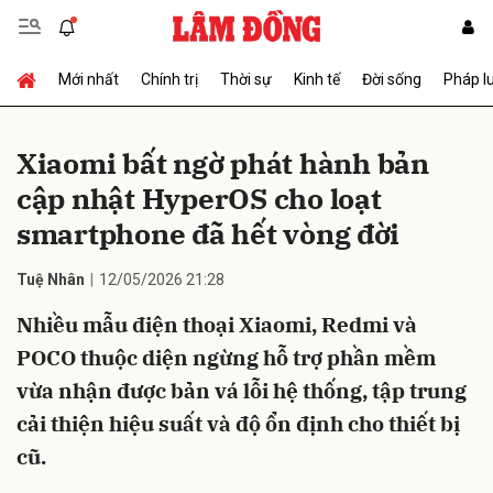
Mới nhất
Chính trị
Thời sự
Kinh tế
Đời sống
Pháp l
Gửi bình luận
Xiaomi bất ngờ phát hành bản
cập nhật HyperOS cho loạt
smartphone đã hết vòng đời
Tuệ Nhân
12/05/2026 21:28
Nhiều mẫu điện thoại Xiaomi, Redmi và
Hủy
Gửi
POCO thuộc diện ngừng hỗ trợ phần mềm
vừa nhận được bản vá lỗi hệ thống, tập trung
cải thiện hiệu suất và độ ổn định cho thiết bị
cũ.