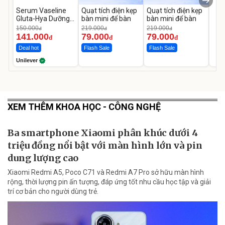
Serum Vaseline
Quạt tích điện kẹp
Quạt tích điện kẹp
Gluta-Hya Dưỡng
bàn mini để bàn
bàn mini để bàn
Da Sáng Mịn Sau 7
150.000
219.000
219.000
đ
đ
đ
Ngày
141.000
79.000
79.000
đ
đ
đ
Deal hot
Flash Sale
Flash Sale
Unilever
XEM THÊM KHOA HỌC - CÔNG NGHỆ
Ba smartphone Xiaomi phân khúc dưới 4
triệu đồng nổi bật với màn hình lớn và pin
dung lượng cao
Xiaomi Redmi A5, Poco C71 và Redmi A7 Pro sở hữu màn hình
rộng, thời lượng pin ấn tượng, đáp ứng tốt nhu cầu học tập và giải
trí cơ bản cho người dùng trẻ.