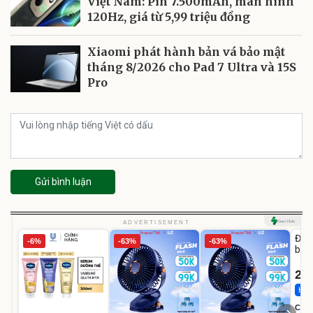
Việt Nam: Pin 7.500mAh, màn hình
120Hz, giá từ 5,99 triệu đồng
Xiaomi phát hành bản vá bảo mật
tháng 8/2026 cho Pad 7 Ultra và 15S
Pro
Gửi bình luận
U
ADVERTISEMENT
Đai 
-6%
-63%
-63%
bé 
1-9 
22
Hot 
Cecil