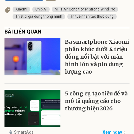
Xiaomi
Chip AI
Mijia Air Conditioner Strong Wind Pro
Thiết bị gia dụng thông minh
Trí tuệ nhân tạo thực dụng
BÀI LIÊN QUAN
Ba smartphone Xiaomi
phân khúc dưới 4 triệu
đồng nổi bật với màn
hình lớn và pin dung
lượng cao
5 công cụ tạo tiêu đề và
mô tả quảng cáo cho
thương hiệu 2026
SmartAds
Xem ngay