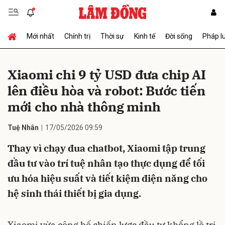
Mới nhất
Chính trị
Thời sự
Kinh tế
Đời sống
Pháp l
Gửi bình luận
Xiaomi chi 9 tỷ USD đưa chip AI
lên điều hòa và robot: Bước tiến
mới cho nhà thông minh
Tuệ Nhân
17/05/2026 09:59
Thay vì chạy đua chatbot, Xiaomi tập trung
Hủy
Gửi
đầu tư vào trí tuệ nhân tạo thực dụng để tối
ưu hóa hiệu suất và tiết kiệm điện năng cho
hệ sinh thái thiết bị gia dụng.
Xiaomi vừa công bố chiến lược đầu tư khổng lồ trị