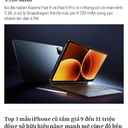
Bộ đôi tablet Xiaomi Pad 9 và Pad 9 Pro rò rỉ thông số với màn hình
3.2K, vi xử lý Snapdragon thế hệ mới, pin 9.720 mAh cùng sạc
nhanh lên đến 67W.
Top 3 mẫu iPhone cũ tầm giá 9 đến 11 triệu
đồng sở hữu hiệu năng mạnh mẽ cùng độ bền