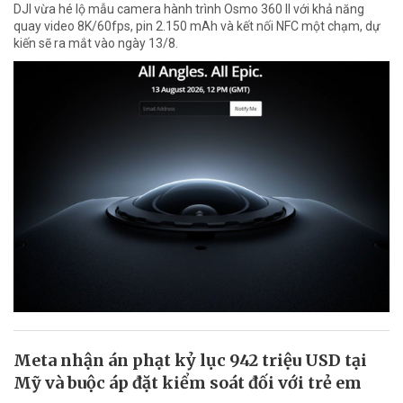
DJI vừa hé lộ mẫu camera hành trình Osmo 360 II với khả năng
quay video 8K/60fps, pin 2.150 mAh và kết nối NFC một chạm, dự
kiến sẽ ra mắt vào ngày 13/8.
Meta nhận án phạt kỷ lục 942 triệu USD tại
Mỹ và buộc áp đặt kiểm soát đối với trẻ em