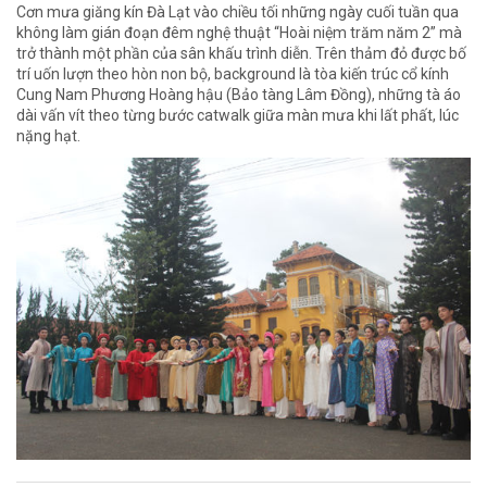
Cơn mưa giăng kín Đà Lạt vào chiều tối những ngày cuối tuần qua
không làm gián đoạn đêm nghệ thuật “Hoài niệm trăm năm 2” mà
trở thành một phần của sân khấu trình diễn. Trên thảm đỏ được bố
trí uốn lượn theo hòn non bộ, background là tòa kiến trúc cổ kính
Cung Nam Phương Hoàng hậu (Bảo tàng Lâm Đồng), những tà áo
dài vấn vít theo từng bước catwalk giữa màn mưa khi lất phất, lúc
nặng hạt.