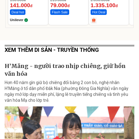
150.000
219.000
2.690.000
đ
đ
đ
Ngày
12.000mAh
141.000
79.000
1.335.100
đ
đ
đ
Deal hot
Flash Sale
Hot Deal
Unilever
XEM THÊM DI SẢN - TRUYỀN THỐNG
H’Măng - người trao nhịp chiêng, giữ hồn
văn hóa
Hơn 40 năm gìn giữ bộ chiêng đổi bằng 2 con bò, nghệ nhân
H’Măng ở tổ dân phố Đắk Nia (phường Đông Gia Nghĩa) vẫn ngày
ngày mở lớp dạy miễn phí, lặng lẽ truyền tiếng chiêng và tình yêu
văn hóa Mạ cho lớp trẻ.