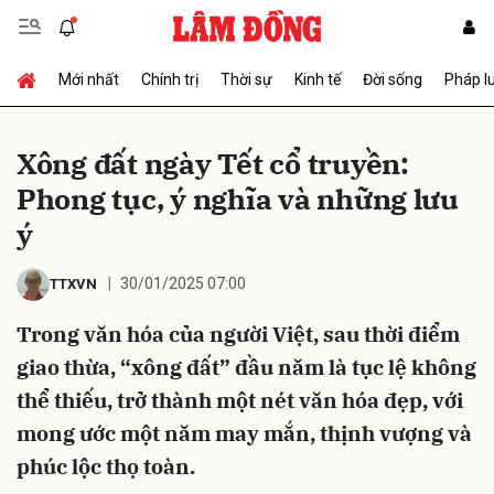
Mới nhất
Chính trị
Thời sự
Kinh tế
Đời sống
Pháp l
Gửi bình luận
Xông đất ngày Tết cổ truyền:
Phong tục, ý nghĩa và những lưu
ý
30/01/2025 07:00
TTXVN
Trong văn hóa của người Việt, sau thời điểm
Hủy
Gửi
giao thừa, “xông đất” đầu năm là tục lệ không
thể thiếu, trở thành một nét văn hóa đẹp, với
mong ước một năm may mắn, thịnh vượng và
phúc lộc thọ toàn.