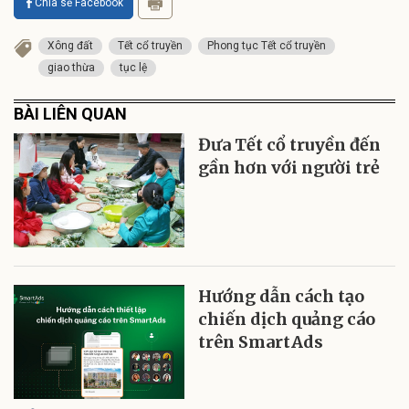
Chia sẻ Facebook
Xông đất
Tết cổ truyền
Phong tục Tết cổ truyền
giao thừa
tục lệ
BÀI LIÊN QUAN
Đưa Tết cổ truyền đến
gần hơn với người trẻ
Hướng dẫn cách tạo
chiến dịch quảng cáo
trên SmartAds