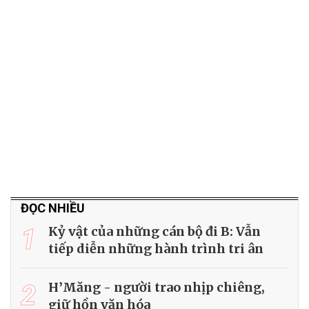
ĐỌC NHIỀU
1
Kỷ vật của những cán bộ đi B: Vẫn
tiếp diễn những hành trình tri ân
2
H’Măng - người trao nhịp chiêng,
giữ hồn văn hóa