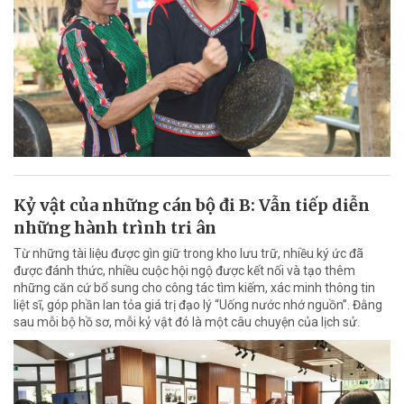
Kỷ vật của những cán bộ đi B: Vẫn tiếp diễn
những hành trình tri ân
Từ những tài liệu được gìn giữ trong kho lưu trữ, nhiều ký ức đã
được đánh thức, nhiều cuộc hội ngộ được kết nối và tạo thêm
những căn cứ bổ sung cho công tác tìm kiếm, xác minh thông tin
liệt sĩ, góp phần lan tỏa giá trị đạo lý “Uống nước nhớ nguồn”. Đằng
sau mỗi bộ hồ sơ, mỗi kỷ vật đó là một câu chuyện của lịch sử.