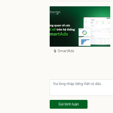
SmartAds
Gửi bình luận