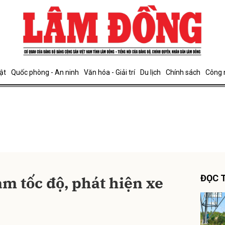
bình luận
ật
Quốc phòng - An ninh
Văn hóa - Giải trí
Du lịch
Chính sách
Công 
Hủy
G
hạm tốc độ, phát hiện xe
ĐỌC T