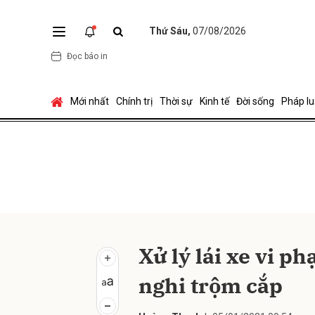
Thứ Sáu,
07/08/2026
Đọc báo in
Gửi 
Mới nhất
Chính trị
Thời sự
Kinh tế
Đời sống
Pháp lu
Xử lý lái xe vi p
nghi trộm cắp