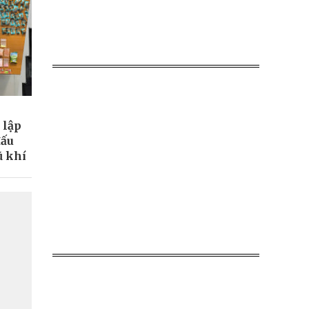
 lập
đấu
ũ khí