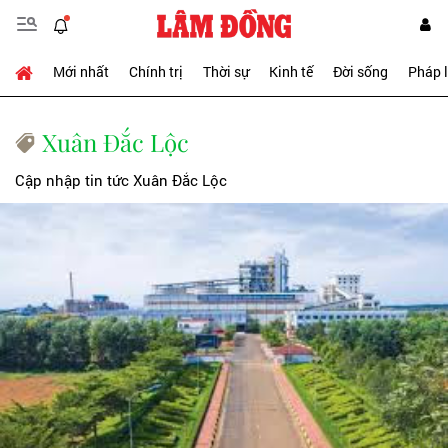
Mới nhất
Chính trị
Thời sự
Kinh tế
Đời sống
Pháp 
Xuân Đắc Lộc
Cập nhập tin tức Xuân Đắc Lộc