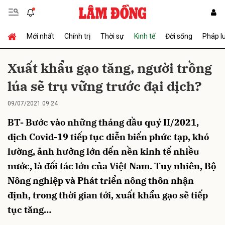
Mới nhất
Chính trị
Thời sự
Kinh tế
Đời sống
Pháp l
Gửi bình luận
Xuất khẩu gạo tăng, người trồng
lúa sẽ trụ vững trước đại dịch?
09/07/2021 09:24
BT- Bước vào những tháng đầu quý II/2021,
dịch Covid-19 tiếp tục diễn biến phức tạp, khó
lường, ảnh hưởng lớn đến nền kinh tế nhiều
Hủy
Gửi
nước, là đối tác lớn của Việt Nam. Tuy nhiên, Bộ
Nông nghiệp và Phát triển nông thôn nhận
định, trong thời gian tới, xuất khẩu gạo sẽ tiếp
tục tăng…