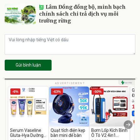
Lâm Đồng đồng bộ, minh bạch
chính sách chi trả dịch vụ môi
trường rừng
Gửi bình luận
U
ADVERTISEMENT
GEP
-6%
-63%
-50%
Đùi
Cao
319.
14
Best
Serum Vaseline
Quạt tích điện kẹp
Bơm Lốp Kích Bình
Gluta-Hya Dưỡng
bàn mini để bàn
Ô Tô V2 4in1