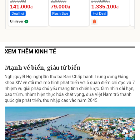
Da Sáng Mịn Sau 7
MEDICAR –
150.000
219.000
2.690.000
đ
đ
đ
Ngày
12.000mAh
141.000
79.000
1.335.100
đ
đ
đ
Deal hot
Flash Sale
Hot Deal
Unilever
XEM THÊM KINH TẾ
Mạnh về biển, giàu từ biển
Nghị quyết Hội nghị lần thứ ba Ban Chấp hành Trung ương Đảng
khóa XIV về đổi mới mô hình phát triển với 5 quan điểm chỉ đạo và 7
nhiệm vụ giải pháp chủ yếu mang tính chiến lược, tầm nhìn dài hạn,
bao trùm, nhằm hiện thực hóa khát vọng, đưa Việt Nam trở thành
quốc gia phát triển, thu nhập cao vào năm 2045.