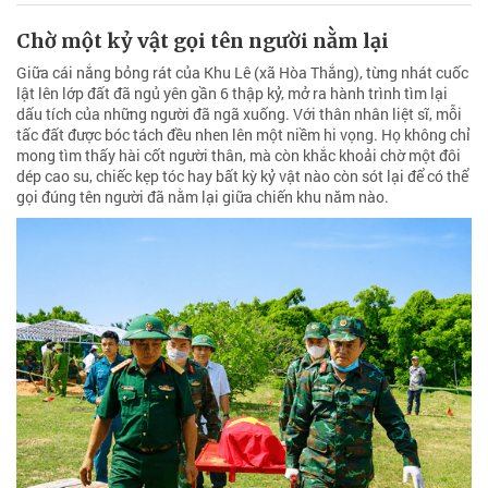
Chờ một kỷ vật gọi tên người nằm lại
Giữa cái nắng bỏng rát của Khu Lê (xã Hòa Thắng), từng nhát cuốc
lật lên lớp đất đã ngủ yên gần 6 thập kỷ, mở ra hành trình tìm lại
dấu tích của những người đã ngã xuống. Với thân nhân liệt sĩ, mỗi
tấc đất được bóc tách đều nhen lên một niềm hi vọng. Họ không chỉ
mong tìm thấy hài cốt người thân, mà còn khắc khoải chờ một đôi
dép cao su, chiếc kẹp tóc hay bất kỳ kỷ vật nào còn sót lại để có thể
gọi đúng tên người đã nằm lại giữa chiến khu năm nào.