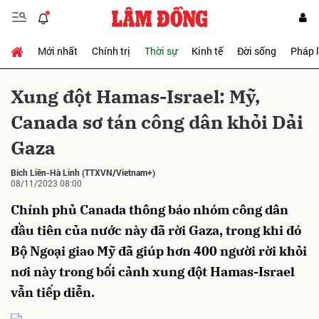
Mới nhất
Chính trị
Thời sự
Kinh tế
Đời sống
Pháp 
Gửi bình luận
Xung đột Hamas-Israel: Mỹ,
Canada sơ tán công dân khỏi Dải
Gaza
Bích Liên-Hà Linh
(TTXVN/Vietnam+)
08/11/2023 08:00
Chính phủ Canada thông báo nhóm công dân
Hủy
Gửi
đầu tiên của nước này đã rời Gaza, trong khi đó
Bộ Ngoại giao Mỹ đã giúp hơn 400 người rời khỏi
nơi này trong bối cảnh xung đột Hamas-Israel
vẫn tiếp diễn.