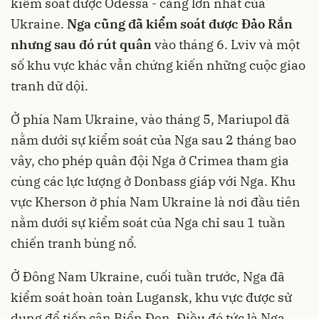
kiểm soát được Odessa - cảng lớn nhất của
Ukraine.
Nga cũng đã kiểm soát được Đảo Rắn
nhưng sau đó rút quân
vào tháng 6. Lviv và một
số khu vực khác vẫn chứng kiến những cuộc giao
tranh dữ dội.
Ở phía Nam Ukraine, vào tháng 5, Mariupol đã
nằm dưới sự kiểm soát của Nga sau 2 tháng bao
vây, cho phép quân đội Nga ở Crimea tham gia
cùng các lực lượng ở Donbass giáp với Nga. Khu
vực Kherson ở phía Nam Ukraine là nơi đầu tiên
nằm dưới sự kiểm soát của Nga chỉ sau 1 tuần
chiến tranh bùng nổ.
Ở Đông Nam Ukraine, cuối tuần trước, Nga đã
kiểm soát hoàn toàn Lugansk, khu vực được sử
dụng để tiếp cận Biển Đen. Điều đó tức là Nga