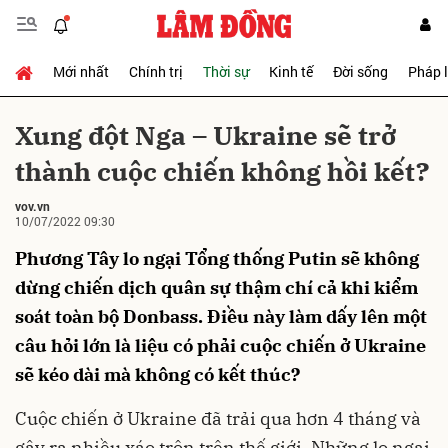
Mới nhất
Chính trị
Thời sự
Kinh tế
Đời sống
Pháp 
Gửi bình luận
Xung đột Nga – Ukraine sẽ trở
thành cuộc chiến không hồi kết?
vov.vn
10/07/2022 09:30
Phương Tây lo ngại Tổng thống Putin sẽ không
dừng chiến dịch quân sự thậm chí cả khi kiểm
Hủy
Gửi
soát toàn bộ Donbass. Điều này làm dấy lên một
câu hỏi lớn là liệu có phải cuộc chiến ở Ukraine
sẽ kéo dài mà không có kết thúc?
Cuộc chiến ở Ukraine đã trải qua hơn 4 tháng và
gây ra nhiều xáo trộn trên thế giới. Những lo ngại