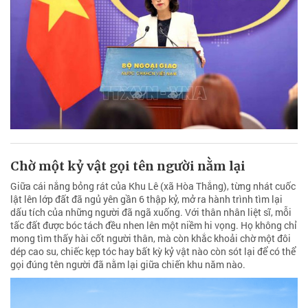
Chờ một kỷ vật gọi tên người nằm lại
Giữa cái nắng bỏng rát của Khu Lê (xã Hòa Thắng), từng nhát cuốc
lật lên lớp đất đã ngủ yên gần 6 thập kỷ, mở ra hành trình tìm lại
dấu tích của những người đã ngã xuống. Với thân nhân liệt sĩ, mỗi
tấc đất được bóc tách đều nhen lên một niềm hi vọng. Họ không chỉ
mong tìm thấy hài cốt người thân, mà còn khắc khoải chờ một đôi
dép cao su, chiếc kẹp tóc hay bất kỳ kỷ vật nào còn sót lại để có thể
gọi đúng tên người đã nằm lại giữa chiến khu năm nào.