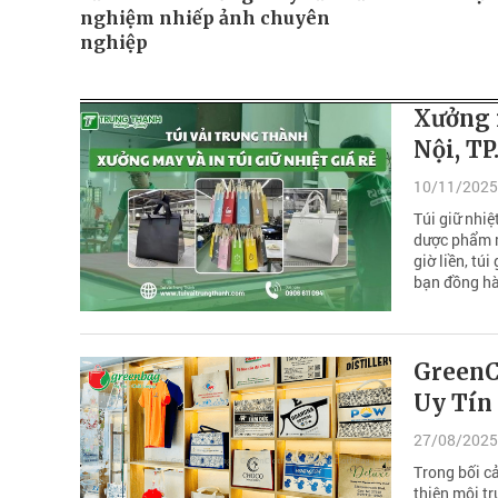
nghiệm nhiếp ảnh chuyên
nghiệp
Xưởng m
Nội, T
10/11/2025
Túi giữ nhiệ
dược phẩm m
giờ liền, tú
bạn đồng hàn
GreenC
Uy Tín
27/08/2025
Trong bối cả
thiện môi tr