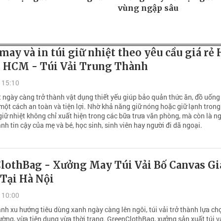
vùng ngập sâu
ay và in túi giữ nhiệt theo yêu cầu giá rẻ 
P. HCM - Túi Vải Trung Thành
 15:10
t ngày càng trở thành vật dụng thiết yếu giúp bảo quản thức ăn, đồ uống
ột cách an toàn và tiện lợi. Nhờ khả năng giữ nóng hoặc giữ lạnh trong
i giữ nhiệt không chỉ xuất hiện trong các bữa trưa văn phòng, mà còn là n
h tin cậy của mẹ và bé, học sinh, sinh viên hay người đi dã ngoại.
lothBag - Xưởng May Túi Vải Bố Canvas Gi
 Tại Hà Nội
 10:00
nh xu hướng tiêu dùng xanh ngày càng lên ngôi, túi vải trở thành lựa ch
ường, vừa tiện dụng vừa thời trang. GreenClothBag, xưởng sản xuất túi v