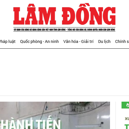
háp luật
Quốc phòng - An ninh
Văn hóa - Giải trí
Du lịch
Chính 