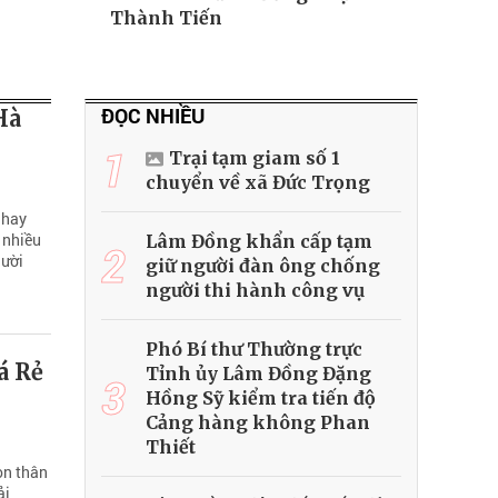
Thành Tiến
ĐỌC NHIỀU
Hà
1
Trại tạm giam số 1
chuyển về xã Đức Trọng
 hay
 nhiều
Lâm Đồng khẩn cấp tạm
2
gười
giữ người đàn ông chống
người thi hành công vụ
Phó Bí thư Thường trực
á Rẻ
Tỉnh ủy Lâm Đồng Đặng
3
Hồng Sỹ kiểm tra tiến độ
Cảng hàng không Phan
Thiết
ọn thân
ải