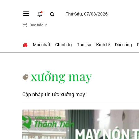
Thứ Sáu,
07/08/2026
Đọc báo in
Mới nhất
Chính trị
Thời sự
Kinh tế
Đời sống
P
xưởng may
Cập nhập tin tức xưởng may