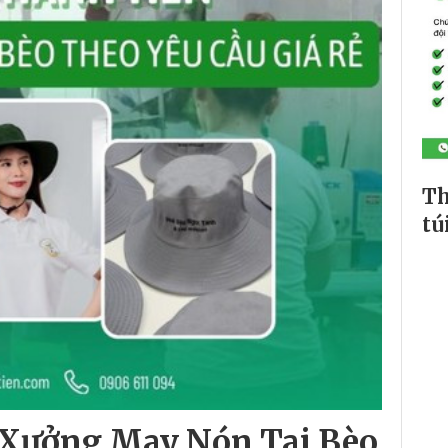
Th
tú
 Xưởng May Nón Tai Bèo