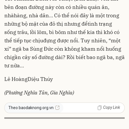
bên đoạn đường này còn có nhiều quán ăn,
nhàhàng, nhà dân… Có thể nói đây là một trong
những bộ mặt của đô thị nhưng đểtình trạng
sống trâu, lồi lõm, bì bõm như thế kia thì khó có
thể tiếp tục chịuđựng được nổi. Tuy nhiên, “một
xí” ngã ba Sùng Đức còn không kham nổi huống
chigần cây số đường dài? Rồi biết bao ngã ba, ngã
tư nữa…
Lê HoàngDiệu Thúy
(Phường Nghĩa Tân, Gia Nghĩa)
Copy Link
Theo baodaknong.org.vn