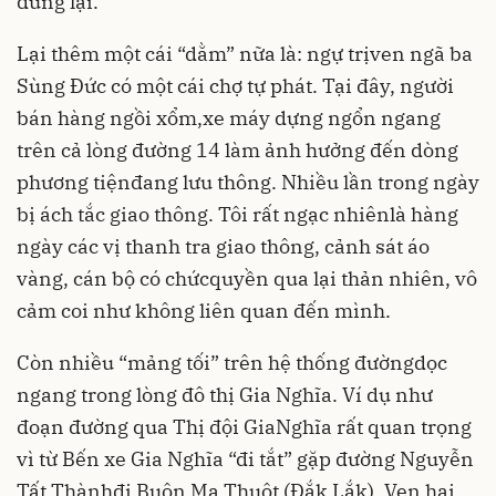
dừng lại.
Lại thêm một cái “dằm” nữa là: ngự trịven ngã ba
Sùng Đức có một cái chợ tự phát. Tại đây, người
bán hàng ngồi xổm,xe máy dựng ngổn ngang
trên cả lòng đường 14 làm ảnh hưởng đến dòng
phương tiệnđang lưu thông. Nhiều lần trong ngày
bị ách tắc giao thông. Tôi rất ngạc nhiênlà hàng
ngày các vị thanh tra giao thông, cảnh sát áo
vàng, cán bộ có chứcquyền qua lại thản nhiên, vô
cảm coi như không liên quan đến mình.
Còn nhiều “mảng tối” trên hệ thống đườngdọc
ngang trong lòng đô thị Gia Nghĩa. Ví dụ như
đoạn đường qua Thị đội GiaNghĩa rất quan trọng
vì từ Bến xe Gia Nghĩa “đi tắt” gặp đường Nguyễn
Tất Thànhđi Buôn Ma Thuột (Đắk Lắk). Ven hai