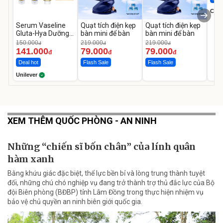
Cecil
Serum Vaseline
Quạt tích điện kẹp
Quạt tích điện kẹp
Gluta-Hya Dưỡng
bàn mini để bàn
bàn mini để bàn
Da Sáng Mịn Sau 7
150.000
219.000
219.000
đ
đ
đ
Ngày
141.000
79.000
79.000
đ
đ
đ
Deal hot
Flash Sale
Flash Sale
Unilever
XEM THÊM QUỐC PHÒNG - AN NINH
Những “chiến sĩ bốn chân” của lính quân
hàm xanh
Bằng khứu giác đặc biệt, thể lực bền bỉ và lòng trung thành tuyệt
đối, những chú chó nghiệp vụ đang trở thành trợ thủ đắc lực của Bộ
đội Biên phòng (BĐBP) tỉnh Lâm Đồng trong thực hiện nhiệm vụ
bảo vệ chủ quyền an ninh biên giới quốc gia.