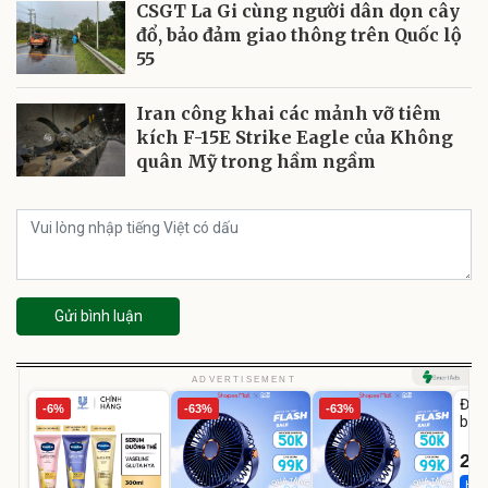
CSGT La Gi cùng người dân dọn cây
đổ, bảo đảm giao thông trên Quốc lộ
55
Iran công khai các mảnh vỡ tiêm
kích F-15E Strike Eagle của Không
quân Mỹ trong hầm ngầm
Gửi bình luận
U
ADVERTISEMENT
Đai 
-6%
-63%
-63%
bé 
1-9 
22
Hot 