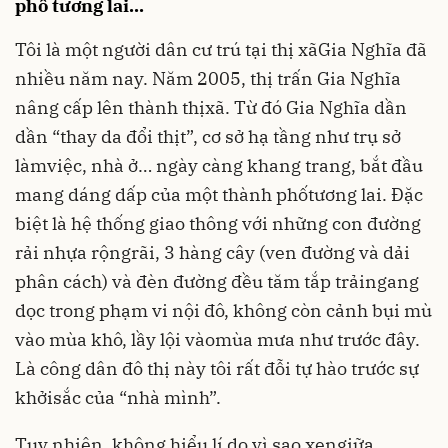
phố tương lai...
Tôi là một người dân cư trú tại thị xãGia Nghĩa đã
nhiều năm nay. Năm 2005, thị trấn Gia Nghĩa
nâng cấp lên thành thịxã. Từ đó Gia Nghĩa dần
dần “thay da đổi thịt”, cơ sở hạ tầng như trụ sở
làmviệc, nhà ở… ngày càng khang trang, bắt đầu
mang dáng dấp của một thành phốtương lai. Đặc
biệt là hệ thống giao thông với những con đường
rải nhựa rộngrãi, 3 hàng cây (ven đường và dải
phân cách) và đèn đường đều tăm tắp trảingang
dọc trong phạm vi nội đô, không còn cảnh bụi mù
vào mùa khô, lầy lội vàomùa mưa như trước đây.
Là công dân đô thị này tôi rất đỗi tự hào trước sự
khởisắc của “nhà mình”.
Tuy nhiên, không hiểu lí do vì sao xengiữa