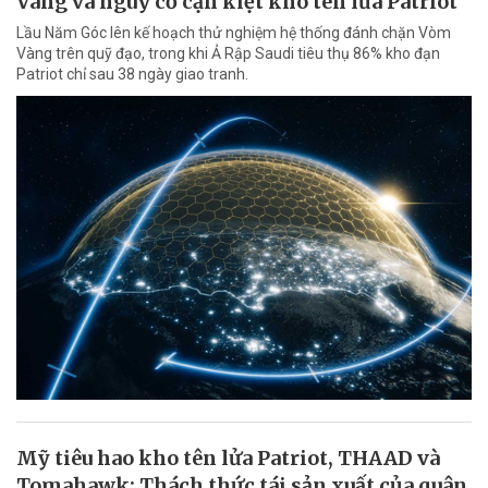
Vàng và nguy cơ cạn kiệt kho tên lửa Patriot
Lầu Năm Góc lên kế hoạch thử nghiệm hệ thống đánh chặn Vòm
Vàng trên quỹ đạo, trong khi Ả Rập Saudi tiêu thụ 86% kho đạn
Patriot chỉ sau 38 ngày giao tranh.
Mỹ tiêu hao kho tên lửa Patriot, THAAD và
Tomahawk: Thách thức tái sản xuất của quân