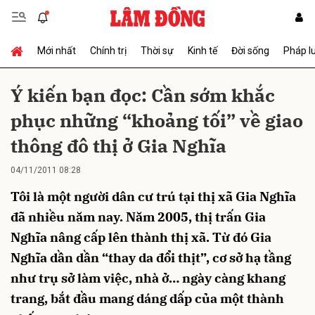
Mới nhất
Chính trị
Thời sự
Kinh tế
Đời sống
Pháp l
Gửi bình luận
Ý kiến bạn đọc: Cần sớm khắc
phục những “khoảng tối” về giao
thông đô thị ở Gia Nghĩa
04/11/2011 08:28
Tôi là một người dân cư trú tại thị xã Gia Nghĩa
Hủy
Gửi
đã nhiều năm nay. Năm 2005, thị trấn Gia
Nghĩa nâng cấp lên thành thị xã. Từ đó Gia
Nghĩa dần dần “thay da đổi thịt”, cơ sở hạ tầng
như trụ sở làm việc, nhà ở… ngày càng khang
trang, bắt đầu mang dáng dấp của một thành