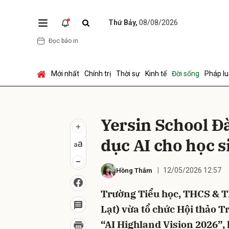
Thứ Bảy,
08/08/2026
Đọc báo in
Gửi 
Mới nhất
Chính trị
Thời sự
Kinh tế
Đời sống
Pháp lu
Yersin School Đà
dục AI cho học s
12/05/2026 12:57
Hồng Thắm
Trường Tiểu học, THCS & T
Lạt) vừa tổ chức Hội thảo 
“AI Highland Vision 2026”, k