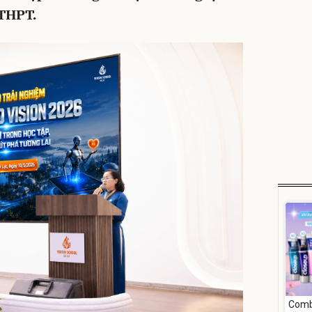
 THPT.
Comb