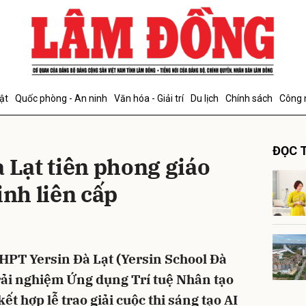
bình luận
ật
Quốc phòng - An ninh
Văn hóa - Giải trí
Du lịch
Chính sách
Công 
ĐỌC T
 Lạt tiên phong giáo
inh liên cấp
Hủy
G
HPT Yersin Đà Lạt (Yersin School Đà
Trải nghiệm Ứng dụng Trí tuệ Nhân tạo
ết hợp lễ trao giải cuộc thi sáng tạo AI