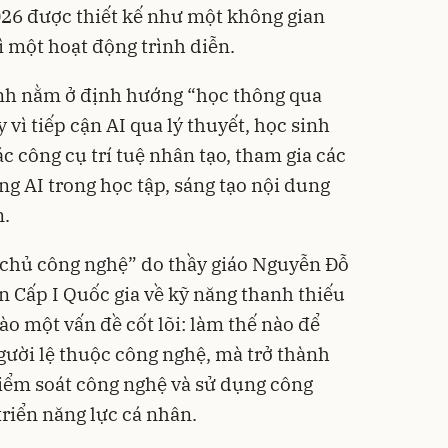
2026 được thiết kế như một không gian
Flash
ì một hoạt động trình diễn.
ình nằm ở định hướng “học thông qua
 vì tiếp cận AI qua lý thuyết, học sinh
ác công cụ trí tuệ nhân tạo, tham gia các
 AI trong học tập, sáng tạo nội dung
Máy s
n.
CWell
chiều
199.0
C01
125
 chủ công nghệ” do thầy giáo Nguyễn Đỗ
Flash
n Cấp I Quốc gia về kỹ năng thanh thiếu
ào một vấn đề cốt lõi: làm thế nào để
gười lệ thuộc công nghệ, mà trở thành
kiểm soát công nghệ và sử dụng công
riển năng lực cá nhân.