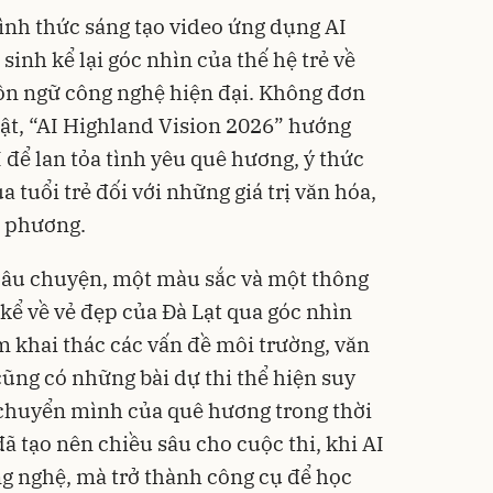
hình thức sáng tạo video ứng dụng AI
inh kể lại góc nhìn của thế hệ trẻ về
ôn ngữ công nghệ hiện đại. Không đơn
uật, “AI Highland Vision 2026” hướng
 để lan tỏa tình yêu quê hương, ý thức
 tuổi trẻ đối với những giá trị văn hóa,
a phương.
 câu chuyện, một màu sắc và một thông
 kể về vẻ đẹp của Đà Lạt qua góc nhìn
m khai thác các vấn đề môi trường, văn
cũng có những bài dự thi thể hiện suy
ự chuyển mình của quê hương trong thời
đã tạo nên chiều sâu cho cuộc thi, khi AI
g nghệ, mà trở thành công cụ để học