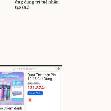
ứng dụng trí tuệ nhân
tạo (AI)
Unmute
ADVERTISEMENT
Quạt Tích Điện Pin
-54%
10-15 Cell Dùng
Liên Tục 4-8H
291.500
đ
131.874
đ
Flash Sale
o 3 kem đánh