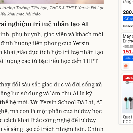
răng
Whit
ệu trưởng Trường Tiểu học, THCS & THPT Yersin Đà Lạt
280
biểu khai mạc hội thảo
Giá ư
ải nghiệm trí tuệ nhân tạo AI
Unilev
Unm
sinh, phụ huynh, giáo viên và khách mời
Máy 
-62%
Enche
 định hướng tiên phong của Yersin
dao 
400.0
n khai giáo dục tích hợp trí tuệ nhân tạo
151
Sale 
t lượng cao từ bậc tiểu học đến THPT
-46%
hay đổi sâu sắc giáo dục và đời sống xã
ăng lực sử dụng và làm chủ AI là kỹ
hế hệ mới. Với Yersin School Đà Lạt, AI
ghệ, mà còn là một phần của tư duy học
Quạt 
ọc cách khai thác công nghệ để tư duy
GOO
tốc đ
n và sáng tạo có trách nhiệm hơn. Chính
658.0
349