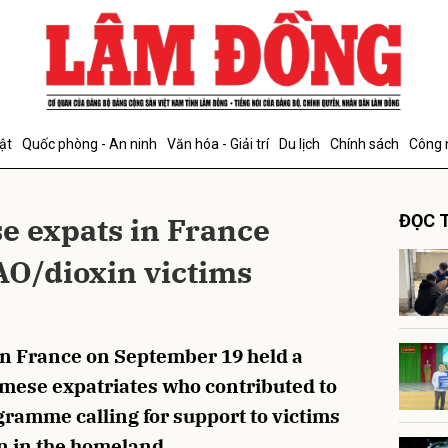
bình luận
ật
Quốc phòng - An ninh
Văn hóa - Giải trí
Du lịch
Chính sách
Công 
e expats in France
ĐỌC T
AO/dioxin victims
Hủy
G
n France on September 19 held a
mese expatriates who contributed to
gramme calling for support to victims
n in the homeland.