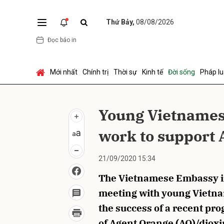
Thứ Bảy,
08/08/2026
Đọc báo in
Gửi 
Mới nhất
Chính trị
Thời sự
Kinh tế
Đời sống
Pháp lu
Young Vietnames
work to support 
21/09/2020 15:34
The Vietnamese Embassy i
meeting with young Vietna
the success of a recent pro
of Agent Orange (AO)/dioxi