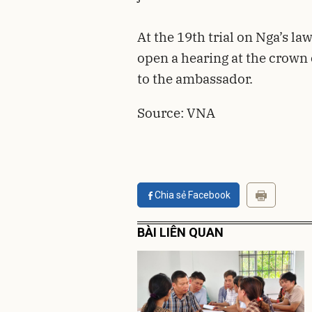
At the 19th trial on Nga’s la
open a hearing at the crown 
to the ambassador.
Source: VNA
Chia sẻ Facebook
BÀI LIÊN QUAN