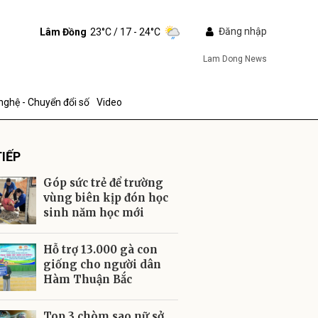
Đăng nhập
Lâm Đồng
23°C
/ 17 - 24°C
Lam Dong News
nghệ - Chuyển đổi số
Video
IẾP
Góp sức trẻ để trường
vùng biên kịp đón học
sinh năm học mới
ửi
Hỗ trợ 13.000 gà con
giống cho người dân
Hàm Thuận Bắc
Top 3 chòm sao nữ sở