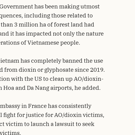
e Government has been making utmost
quences, including those related to
than 3 million ha of forest land had
and it has impacted not only the nature
erations of Vietnamese people.
 Vietnam has completely banned the use
d from dioxin or glyphosate since 2019.
tion with the US to clean up AO/dioxin-
n Hoa and Da Nang airports, he added.
mbassy in France has consistently
l fight for justice for AO/dioxin victims,
ct victim to launch a lawsuit to seek
 victims.