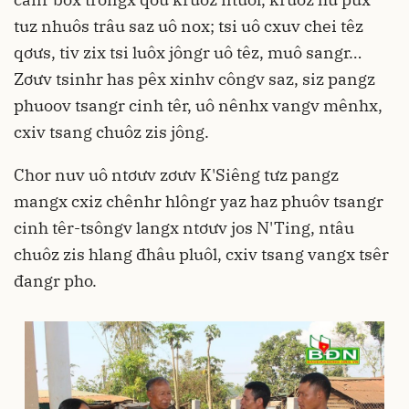
tuz nhuôs trâu saz uô nox; tsi uô cxuv chei têz
qơưs, tiv zix tsi luôx jôngr uô têz, muô sangr…
Zơưv tsinhr has pêx xinhv côngv saz, siz pangz
phuoov tsangr cinh têr, uô nênhx vangv mênhx,
cxiv tsang chuôz zis jông.
Chor nuv uô ntơưv zơưv K'Siêng tưz pangz
mangx cxiz chênhr hlôngr yaz haz phuôv tsangr
cinh têr-tsôngv langx ntơưv jos N'Ting, ntâu
chuôz zis hlang đhâu pluôl, cxiv tsang vangx tsêr
đangr pho.