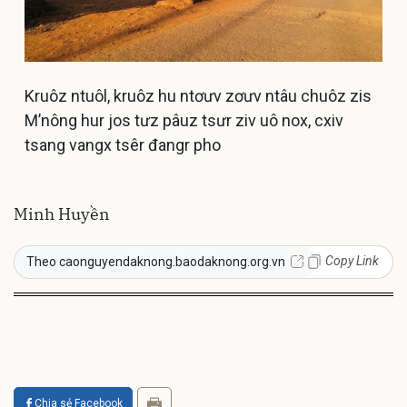
Kruôz ntuôl, kruôz hu ntơưv zơưv ntâu chuôz zis
M’nông hur jos tưz pâuz tsưr ziv uô nox, cxiv
tsang vangx tsêr đangr pho
Minh Huyền
Copy Link
Theo caonguyendaknong.baodaknong.org.vn
Chia sẻ Facebook