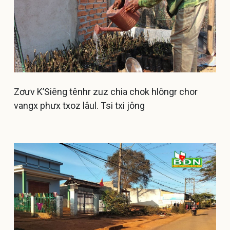
Zơưv K’Siêng tênhr zuz chia chok hlôngr chor
vangx phưx txoz lâul. Tsi txi jông