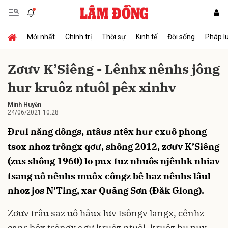
Mới nhất
Chính trị
Thời sự
Kinh tế
Đời sống
Pháp l
Gửi bình luận
Zơưv K’Siêng - Lênhx nênhs jông
hur kruôz ntuôl pêx xinhv
Minh Huyền
24/06/2021 10:28
Đrul năng đôngs, ntâus ntêx hur cxuô phong
tsox nhoz trôngx qơư, shông 2012, zơưv K’Siêng
Hủy
Gửi
(zus shông 1960) lo pux tuz nhuôs njênhk nhiav
tsang uô nênhs muôx côngz bê haz nênhs lâul
nhoz jos N’Ting, xar Quảng Sơn (Đăk Glong).
Zơưv trâu saz uô hâux lưv tsôngv langx, cênhz
canr bôx trôngx qơư kruôz ntuôl, kruôz hu pux