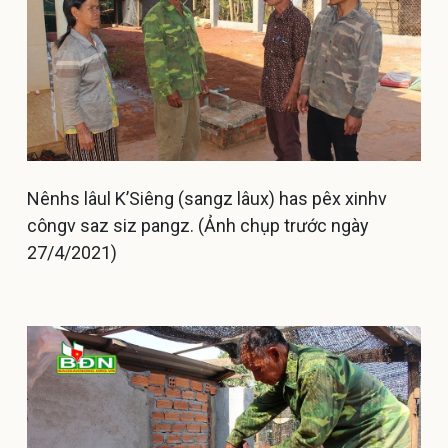
Nênhs lâul K’Siêng (sangz lâux) has pêx xinhv
côngv saz siz pangz. (Ảnh chụp trước ngày
27/4/2021)