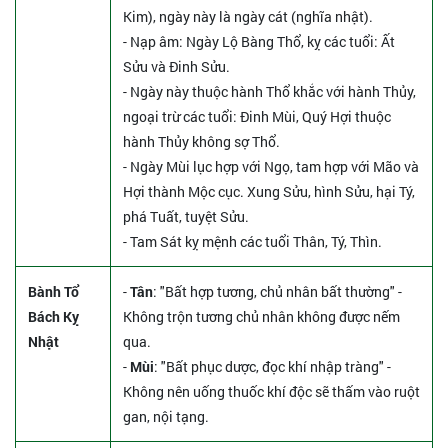
Kim), ngày này là ngày cát (nghĩa nhật).
- Nạp âm: Ngày Lộ Bàng Thổ, kỵ các tuổi: Ất
Sửu và Đinh Sửu.
- Ngày này thuộc hành Thổ khắc với hành Thủy,
ngoại trừ các tuổi: Đinh Mùi, Quý Hợi thuộc
hành Thủy không sợ Thổ.
- Ngày Mùi lục hợp với Ngọ, tam hợp với Mão và
Hợi thành Mộc cục. Xung Sửu, hình Sửu, hại Tý,
phá Tuất, tuyệt Sửu.
- Tam Sát kỵ mệnh các tuổi Thân, Tý, Thìn.
Bành Tổ
-
Tân
: "Bất hợp tương, chủ nhân bất thường" -
Bách Kỵ
Không trộn tương chủ nhân không được nếm
Nhật
qua.
-
Mùi
: "Bất phục dược, đọc khí nhập tràng" -
Không nên uống thuốc khí độc sẽ thấm vào ruột
gan, nội tạng.