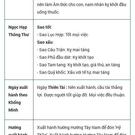
nên làm Âm Đức cho con, nam nhân kỵ khởi đầu
uống thuốc.
Ngọc Hạp
Sao tốt
:
Thông Thư
- Sao Lục Hợp: Tốt mọi việc
Sao xấu
:
- Sao Câu Trận: Kỵ mai táng
- Sao Phủ đầu dát: Kỵ khởi tạo
- Sao Tam tang: Kỵ khởi tạo, giá thú, an táng
- Sao Quỷ khốc: Xấu với tế tự, mai táng
Ngày xuất
Ngày
Thiên Tài :
Nên xuất hành, cầu tài thắng
hành theo
lợi. Được người tốt giúp đỡ. Mọi việc đều thuận.
Khổng
Minh
Hướng
Xuất hành hướng Hướng Tây Nam để đón 'Hỷ
xuất hành
Thần'. Xuất hành hướng Hướng Tây Nam để đón