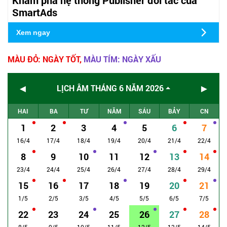
SmartAds
Xem ngay
MÀU ĐỎ: NGÀY TỐT,
MÀU TÍM: NGÀY XẤU
◄
►
LỊCH ÂM THÁNG 6 NĂM 2026
HAI
BA
TƯ
NĂM
SÁU
BẢY
CN
1
2
3
4
5
6
7
16/4
17/4
18/4
19/4
20/4
21/4
22/4
8
9
10
11
12
13
14
23/4
24/4
25/4
26/4
27/4
28/4
29/4
15
16
17
18
19
20
21
1/5
2/5
3/5
4/5
5/5
6/5
7/5
22
23
24
25
26
27
28
8/5
9/5
10/5
11/5
12/5
13/5
14/5