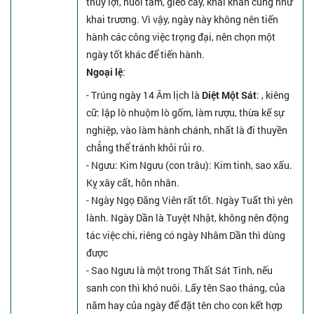
thủy lợi, nuôi tằm, gieo cấy, khai khẩn cũng như
khai trương. Vì vậy, ngày này không nên tiến
hành các công việc trọng đại, nên chọn một
ngày tốt khác để tiến hành.
Ngoại lệ
:
- Trúng ngày 14 Âm lịch là
Diệt Một Sát
: , kiêng
cữ: lập lò nhuộm lò gốm, làm rượu, thừa kế sự
nghiệp, vào làm hành chánh, nhất là đi thuyền
chẳng thể tránh khỏi rủi ro.
- Ngưu: Kim Ngưu (con trâu): Kim tinh, sao xấu.
Kỵ xây cất, hôn nhân.
- Ngày Ngọ Đăng Viên rất tốt. Ngày Tuất thì yên
lành. Ngày Dần là Tuyệt Nhật, không nên động
tác việc chi, riêng có ngày Nhâm Dần thì dùng
được
- Sao Ngưu là một trong Thất Sát Tinh, nếu
sanh con thì khó nuôi. Lấy tên Sao tháng, của
năm hay của ngày để đặt tên cho con kết hợp