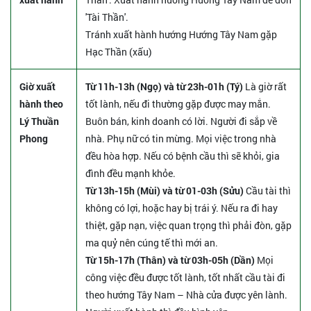
'Tài Thần'.
Tránh xuất hành hướng Hướng Tây Nam gặp
Hạc Thần (xấu)
Giờ xuất
Từ 11h-13h (Ngọ) và từ 23h-01h (Tý)
Là giờ rất
hành theo
tốt lành, nếu đi thường gặp được may mắn.
Lý Thuần
Buôn bán, kinh doanh có lời. Người đi sắp về
Phong
nhà. Phụ nữ có tin mừng. Mọi việc trong nhà
đều hòa hợp. Nếu có bệnh cầu thì sẽ khỏi, gia
đình đều mạnh khỏe.
Từ 13h-15h (Mùi) và từ 01-03h (Sửu)
Cầu tài thì
không có lợi, hoặc hay bị trái ý. Nếu ra đi hay
thiệt, gặp nạn, việc quan trọng thì phải đòn, gặp
ma quỷ nên cúng tế thì mới an.
Từ 15h-17h (Thân) và từ 03h-05h (Dần)
Mọi
công việc đều được tốt lành, tốt nhất cầu tài đi
theo hướng Tây Nam – Nhà cửa được yên lành.