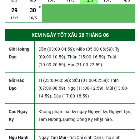
29
30
15/5
16/5
XEM NGÀY TỐT XẤU 26 THÁNG 06
Giờ Hoàng
Dần (03:00-04:59); Mão (05:00-06:59); Tỵ
Đạo
(09:00-10:59); Thân (15:00-16:59); Tuất
(19:00-20:59); Hợi (21:00-22:59)
Giờ Hắc
Tí (23:00-00:59); Sửu (01:00-02:59); Thìn
Đạo
(07:00-08:59); Ngọ (11:00-12:59); Mùi (13:00-
14:59); Dậu (17:00-18:59)
Các Ngày
Không phạm bất kỳ ngày Nguyệt kỵ, Nguyệt tận,
Kỵ
Tam Nương, Dương Công Kỵ Nhật nào.
Ngũ Hành
Ngày:
Tân Mùi
- tức Chi sinh Can (Thổ sinh