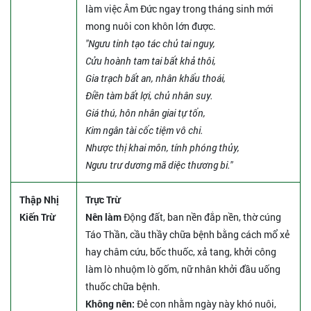
làm việc Âm Đức ngay trong tháng sinh mới
mong nuôi con khôn lớn được.
"Ngưu tinh tạo tác chủ tai nguy,
Cửu hoành tam tai bất khả thôi,
Gia trạch bất an, nhân khẩu thoái,
Điền tàm bất lợi, chủ nhân suy.
Giá thú, hôn nhân giai tự tổn,
Kim ngân tài cốc tiệm vô chi.
Nhược thị khai môn, tính phóng thủy,
Ngưu trư dương mã diệc thương bi."
Thập Nhị
Trực Trừ
Kiến Trừ
Nên làm
Động đất, ban nền đắp nền, thờ cúng
Táo Thần, cầu thầy chữa bệnh bằng cách mổ xẻ
hay châm cứu, bốc thuốc, xả tang, khởi công
làm lò nhuộm lò gốm, nữ nhân khởi đầu uống
thuốc chữa bệnh.
Không nên:
Đẻ con nhằm ngày này khó nuôi,