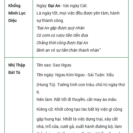
Khổng
Ngày:
Đại An
- tức ngày Cát.
Minh Lục
Là ngày tốt, mọi việc đều được yên tâm, hành
Diệu
sự thành công.
"Đại An gặp được quý nhân
Có cơm có rượu tiền tiễn đưa
Chẳng thời cũng được Đại An
Bình an vô sự tấm thân thanh nhàn"
Nhị Thập
Tên sao
: Sao Ngưu
Bát Tú
Tên ngày
: Ngưu Kim Ngưu - Sái Tuân: Xấu
(Hung Tú). Tướng tinh con trâu, chủ trị ngày thứ
6.
Nên làm
: Rất tốt đi thuyền, cắt may áo mão.
Kiêng cữ
: Khởi công tạo tác bất kỳ việc gì cũng
gặp hung hại. Nhất là việc dựng trại, xây cất
nhà, trổ cửa, cưới gả, xuất hành đường bộ, làm