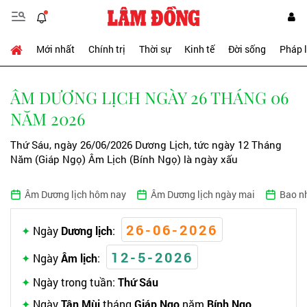
Mới nhất
Chính trị
Thời sự
Kinh tế
Đời sống
Pháp 
ÂM DƯƠNG LỊCH NGÀY 26 THÁNG 06
NĂM 2026
Thứ Sáu, ngày 26/06/2026 Dương Lịch, tức ngày 12 Tháng
Năm (Giáp Ngọ) Âm Lịch (Bính Ngọ) là ngày xấu
Âm Dương lịch hôm nay
Âm Dương lịch ngày mai
Bao n
26-06-2026
Ngày
Dương lịch
:
12-5-2026
Ngày
Âm lịch
:
Ngày trong tuần:
Thứ Sáu
Ngày
Tân Mùi
tháng
Giáp Ngọ
năm
Bính Ngọ