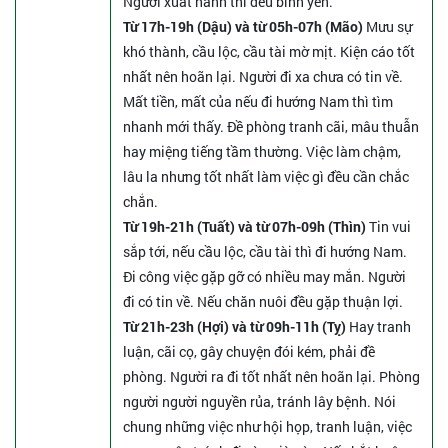
Người xuất hành thì đều bình yên.
Từ 17h-19h (Dậu) và từ 05h-07h (Mão)
Mưu sự
khó thành, cầu lộc, cầu tài mờ mịt. Kiện cáo tốt
nhất nên hoãn lại. Người đi xa chưa có tin về.
Mất tiền, mất của nếu đi hướng Nam thì tìm
nhanh mới thấy. Đề phòng tranh cãi, mâu thuẫn
hay miệng tiếng tầm thường. Việc làm chậm,
lâu la nhưng tốt nhất làm việc gì đều cần chắc
chắn.
Từ 19h-21h (Tuất) và từ 07h-09h (Thìn)
Tin vui
sắp tới, nếu cầu lộc, cầu tài thì đi hướng Nam.
Đi công việc gặp gỡ có nhiều may mắn. Người
đi có tin về. Nếu chăn nuôi đều gặp thuận lợi.
Từ 21h-23h (Hợi) và từ 09h-11h (Tỵ)
Hay tranh
luận, cãi cọ, gây chuyện đói kém, phải đề
phòng. Người ra đi tốt nhất nên hoãn lại. Phòng
người người nguyền rủa, tránh lây bệnh. Nói
chung những việc như hội họp, tranh luận, việc