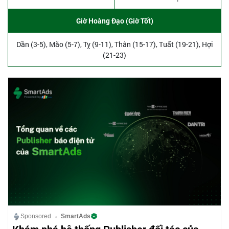
Giờ Hoàng Đạo (Giờ Tốt)
Dần (3-5), Mão (5-7), Tỵ (9-11), Thân (15-17), Tuất (19-21), Hợi
(21-23)
Sponsored
SmartAds
Khám phá hệ thống Publisher đối tác của