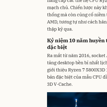
nâng cấp các thế hệ CPU Ryz
mạch chủ. Chiến lược này kh
thống mà còn củng cố niềm t
AMD, tương tự như cách hãn
thập kỷ qua.
Kỷ niệm 10 năm huyền 
đặc biệt
Ra mắt từ năm 2016, socket
tảng desktop bền bỉ nhất lị
giới thiệu Ryzen 7 5800X3D 
bản đặc biệt của mẫu CPU đầ
3D V-Cache.