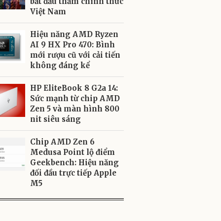
bắt đầu thăm chính thức
Việt Nam
Hiệu năng AMD Ryzen
AI 9 HX Pro 470: Bình
mới rượu cũ với cải tiến
không đáng kể
HP EliteBook 8 G2a 14:
Sức mạnh từ chip AMD
Zen 5 và màn hình 800
nit siêu sáng
Chip AMD Zen 6
Medusa Point lộ điểm
Geekbench: Hiệu năng
đối đầu trực tiếp Apple
M5