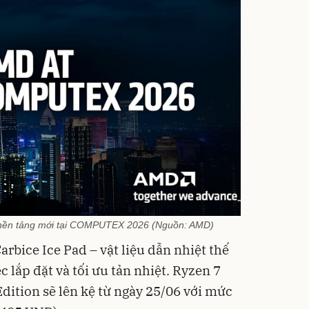
nền tảng mới tại COMPUTEX 2026 (Nguồn: AMD)
rbice Ice Pad – vật liệu dẫn nhiệt thế
 lắp đặt và tối ưu tản nhiệt. Ryzen 7
ition sẽ lên kệ từ ngày 25/06 với mức