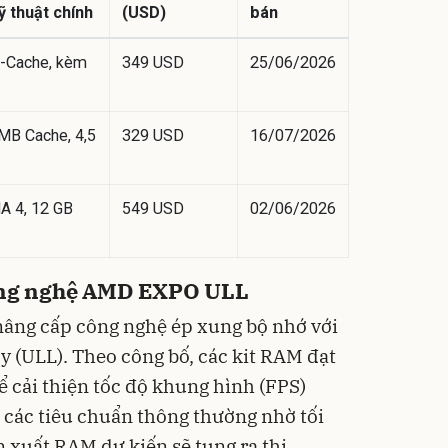
 thuật chính
(USD)
bán
V-Cache, kèm
349 USD
25/06/2026
 MB Cache, 4,5
329 USD
16/07/2026
A 4, 12 GB
549 USD
02/06/2026
công nghệ AMD EXPO ULL
âng cấp công nghệ ép xung bộ nhớ với
 (ULL). Theo công bố, các kit RAM đạt
cải thiện tốc độ khung hình (FPS)
 các tiêu chuẩn thông thường nhờ tối
ản xuất RAM dự kiến sẽ tung ra thị