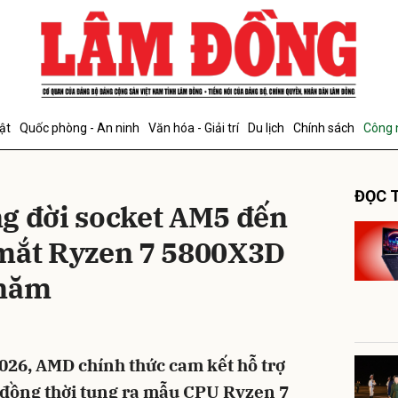
bình luận
ật
Quốc phòng - An ninh
Văn hóa - Giải trí
Du lịch
Chính sách
Công 
ĐỌC T
g đời socket AM5 đến
 mắt Ryzen 7 5800X3D
 năm
Hủy
G
26, AMD chính thức cam kết hỗ trợ
đồng thời tung ra mẫu CPU Ryzen 7