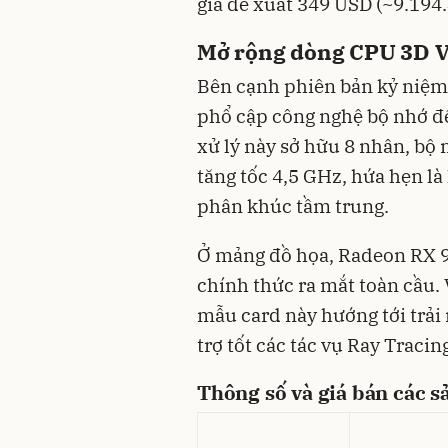
giá đề xuất 349 USD (~9.194
Mở rộng dòng CPU 3D 
Bên cạnh phiên bản kỷ niệm
phổ cập công nghệ bộ nhớ đ
xử lý này sở hữu 8 nhân, bộ
tăng tốc 4,5 GHz, hứa hẹn là
phân khúc tầm trung.
Ở mảng đồ họa, Radeon RX 9
chính thức ra mắt toàn cầu. 
mẫu card này hướng tới trả
trợ tốt các tác vụ Ray Tracing
Thông số và giá bán các 