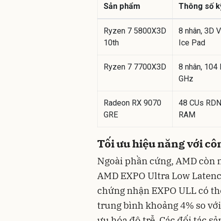
Sản phẩm
Thông số kỹ
Ryzen 7 5800X3D
8 nhân, 3D 
10th
Ice Pad
Ryzen 7 7700X3D
8 nhân, 104
GHz
Radeon RX 9070
48 CUs RDN
GRE
RAM
Tối ưu hiệu năng với 
Ngoài phần cứng, AMD còn n
AMD EXPO Ultra Low Latency
chứng nhận EXPO ULL có thể 
trung bình khoảng 4% so với
ưu hóa độ trễ. Các đối tác s