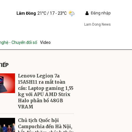
Đăng nhập
Lâm Đồng
21°C
/ 17 - 23°C
Lam Dong News
nghệ - Chuyển đổi số
Video
IẾP
Lenovo Legion 7a
15ASH11 ra mắt toàn
cầu: Laptop gaming 1,55
kg với APU AMD Strix
ửi
Halo phân bổ 48GB
VRAM
Chủ tịch Quốc hội
Campuchia đến Hà Nội,