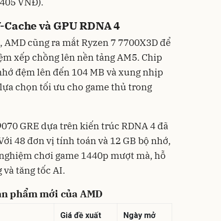
.405 VNĐ).
V-Cache và GPU RDNA 4
, AMD cũng ra mắt Ryzen 7 7700X3D để
ệm xếp chồng lên nền tảng AM5. Chip
 nhớ đệm lên đến 104 MB và xung nhịp
 lựa chọn tối ưu cho game thủ trong
070 GRE dựa trên kiến trúc RDNA 4 đã
Với 48 đơn vị tính toán và 12 GB bộ nhớ,
i nghiệm chơi game 1440p mượt mà, hỗ
 và tăng tốc AI.
sản phẩm mới của AMD
Giá đề xuất
Ngày mở