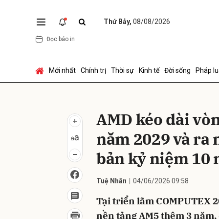
Thứ Bảy,
08/08/2026
Đọc báo in
Gửi 
Mới nhất
Chính trị
Thời sự
Kinh tế
Đời sống
Pháp lu
AMD kéo dài vòn
năm 2029 và ra
bản kỷ niệm 10
Tuệ Nhân
04/06/2026 09:58
Tại triển lãm COMPUTEX 20
nền tảng AM5 thêm 3 năm, 