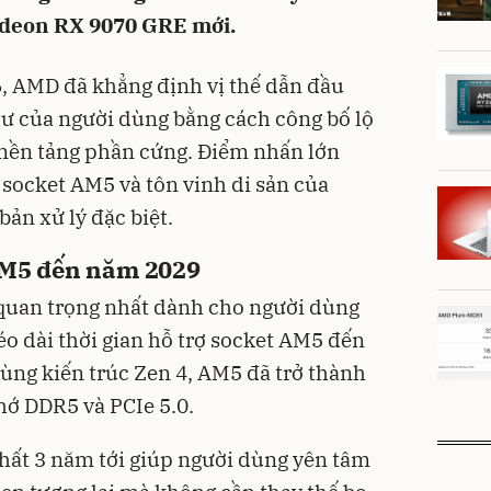
adeon RX 9070 GRE mới.
 AMD đã khẳng định vị thế dẫn đầu
u tư của người dùng bằng cách công bố lộ
c nền tảng phần cứng. Điểm nhấn lớn
i socket AM5 và tôn vinh di sản của
ản xử lý đặc biệt.
 AM5 đến năm 2029
quan trọng nhất dành cho người dùng
éo dài thời gian hỗ trợ socket AM5 đến
cùng kiến trúc Zen 4, AM5 đã trở thành
hớ DDR5 và PCIe 5.0.
 nhất 3 năm tới giúp người dùng yên tâm