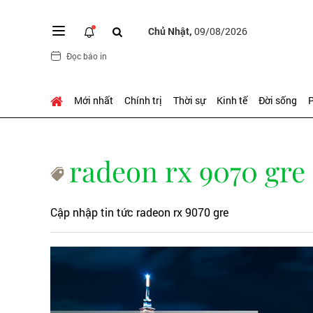
Chủ Nhật,
09/08/2026
Đọc báo in
Mới nhất
Chính trị
Thời sự
Kinh tế
Đời sống
P
radeon rx 9070 gre
Cập nhập tin tức radeon rx 9070 gre