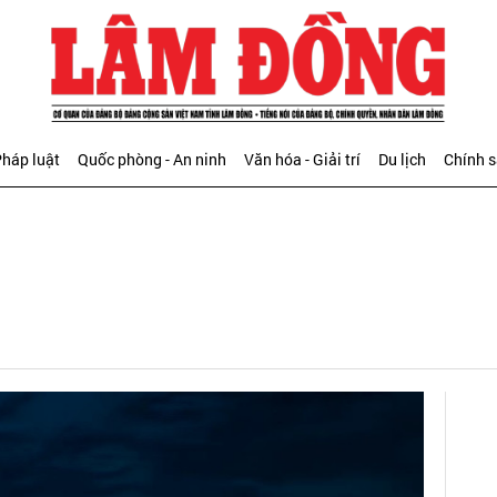
háp luật
Quốc phòng - An ninh
Văn hóa - Giải trí
Du lịch
Chính 