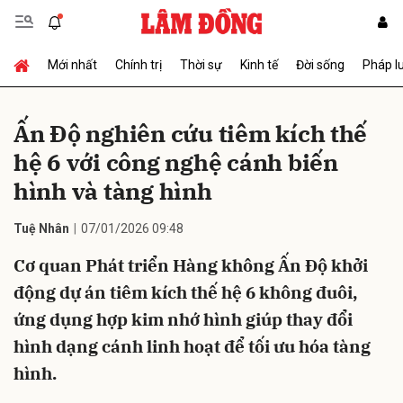
Mới nhất
Chính trị
Thời sự
Kinh tế
Đời sống
Pháp l
Gửi bình luận
Ấn Độ nghiên cứu tiêm kích thế
hệ 6 với công nghệ cánh biến
hình và tàng hình
Tuệ Nhân
07/01/2026 09:48
Cơ quan Phát triển Hàng không Ấn Độ khởi
Hủy
Gửi
động dự án tiêm kích thế hệ 6 không đuôi,
ứng dụng hợp kim nhớ hình giúp thay đổi
hình dạng cánh linh hoạt để tối ưu hóa tàng
hình.