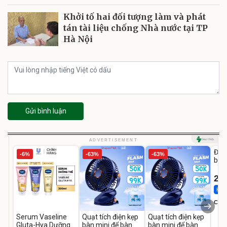
Khởi tố hai đối tượng làm và phát
tán tài liệu chống Nhà nước tại TP
Hà Nội
Gửi bình luận
U
ADVERTISEMENT
Đai 
-6%
-63%
-63%
bé 
1-9 
22
Hot 
Cecil
Serum Vaseline
Quạt tích điện kẹp
Quạt tích điện kẹp
Gluta-Hya Dưỡng
bàn mini để bàn
bàn mini để bàn