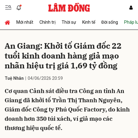
Mới nhất
Chính trị
Thời sự
Kinh tế
Đời sống
Pháp l
Gửi bình luận
An Giang: Khởi tố Giám đốc 22
tuổi kinh doanh hàng giả mạo
nhãn hiệu trị giá 1,69 tỷ đồng
Tuệ Nhân
04/06/2026 20:59
Cơ quan Cảnh sát điều tra Công an tỉnh An
Hủy
Gửi
Giang đã khởi tố Trần Thị Thanh Nguyên,
Giám đốc Công ty Phú Quốc Factory, do kinh
doanh hơn 350 túi xách, ví giả mạo các
thương hiệu quốc tế.