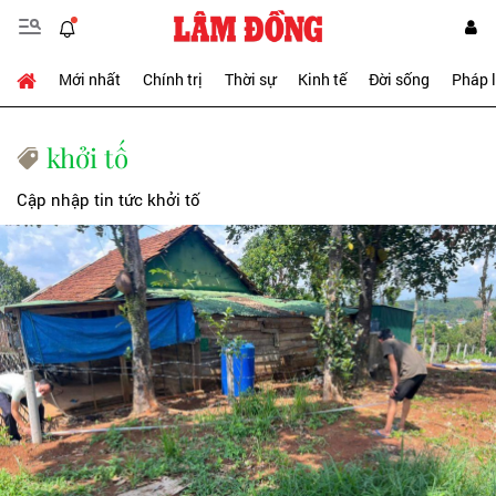
Mới nhất
Chính trị
Thời sự
Kinh tế
Đời sống
Pháp 
khởi tố
Cập nhập tin tức khởi tố