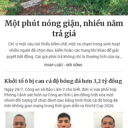
Một phút nóng giận, nhiều năm
trả giá
Chỉ vì một câu nói thiếu kiềm chế, một va chạm trong sinh hoạt
nhiều người đã chọn dao, kiếm hoặc các hung khí khác để giải
quyết bất đồng. Cái giá phải trả không chỉ là thương tích của nạn
nhân mà còn là những bản án hình sự, tương lai bị đánh đổi và nỗi
PHÁP LUẬT - ĐỜI SỐNG
day dứt kéo dài cho cả gia đình.
Khởi tố 6 bị can cá độ bóng đá hơn 3,2 tỷ đồng
Ngày 29/7, Công an xã Bảo Lâm 2 cho biết, đơn vị vừa phối hợp
Phòng Cảnh sát hình sự Công an tỉnh Lâm Đồng triệt xóa một
nhóm đối tượng tổ chức đánh bạc bằng hình thức cá độ bóng đá
trên không gian mạng trong thời gian diễn ra World Cup 2026.