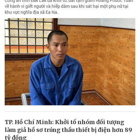
Công an tỉnh Đắk Lắk đã khởi tố, bắt tạm giam Hoàng Phước Tuấn
về hành vi giết người và hiếp dâm sau khi sát hại một phụ nữ tại
khu vực nghĩa địa xã Ea Na.
TP. Hồ Chí Minh: Khởi tố nhóm đối tượng
làm giả hồ sơ trúng thầu thiết bị điện hơn 89
tỷ đồng