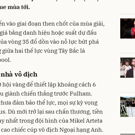
e mùa tới.
n vào giai đoạn then chốt của mùa giải,
 giá bằng danh hiệu hoặc suất dự đấu
ủa vòng 35 đổ dồn vào nỗ lực bứt phá
 giữa hai thế lực vùng Tây Bắc là
ool.
 nhà vô địch
 hội vàng để thiết lập khoảng cách 6
u giành chiến thắng trước Fulham.
chưa đảm bảo thể lực, mọi sự kỳ vọng
s. Dù mới trở lại sau chấn thương, tiền
duy nhất trong đội hình của Mikel Arteta
 cao chiếc cúp vô địch Ngoại hạng Anh.