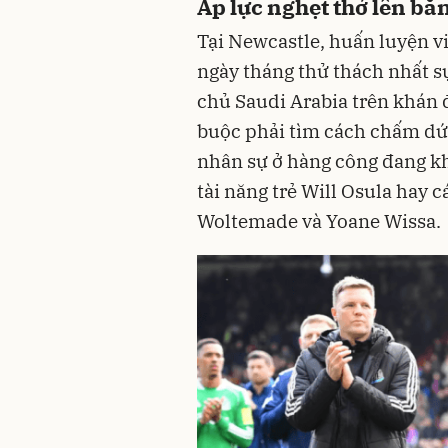
Áp lực nghẹt thở lên bă
Tại Newcastle, huấn luyện v
ngày tháng thử thách nhất sự
chủ Saudi Arabia trên khán 
buộc phải tìm cách chấm dứt 
nhân sự ở hàng công đang kh
tài năng trẻ Will Osula hay 
Woltemade và Yoane Wissa.