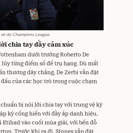
t vé dự Champions League.
lời chia tay đầy cảm xúc
 Tottenham dưới trướng Roberto De
 lũy từng điểm số để trụ hạng. Dù mất
hấn thương dây chằng, De Zerbi vẫn đặt
n đấu của các học trò trong cuộc chạm
huẩn bị nói lời chia tay với trung vệ kỳ
ập kỷ cống hiến với đầy ắp danh hiệu,
i Etihad vào cuối mùa giải, với bến đỗ
rton. Trước khi ra đi, Stones vẫn đặt