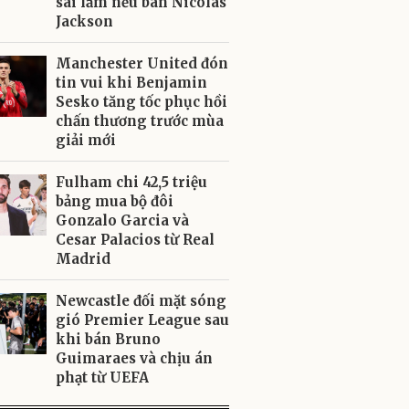
sai lầm nếu bán Nicolas
Jackson
Manchester United đón
tin vui khi Benjamin
Sesko tăng tốc phục hồi
chấn thương trước mùa
giải mới
Fulham chi 42,5 triệu
bảng mua bộ đôi
Gonzalo Garcia và
Cesar Palacios từ Real
Madrid
Newcastle đối mặt sóng
gió Premier League sau
khi bán Bruno
Guimaraes và chịu án
phạt từ UEFA