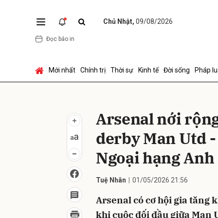
Chủ Nhật,
09/08/2026
Đọc báo in
Gửi 
Mới nhất
Chính trị
Thời sự
Kinh tế
Đời sống
Pháp lu
Arsenal nới rộng
derby Man Utd - 
Ngoại hạng Anh
Tuệ Nhân
01/05/2026 21:56
Arsenal có cơ hội gia tăng 
khi cuộc đối đầu giữa Man U