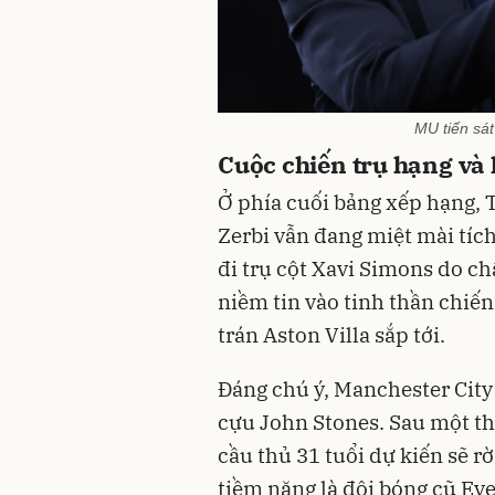
MU tiến sá
Cuộc chiến trụ hạng và 
Ở phía cuối bảng xếp hạng,
Zerbi vẫn đang miệt mài tích
đi trụ cột Xavi Simons do c
niềm tin vào tinh thần chiế
trán Aston Villa sắp tới.
Đáng chú ý, Manchester City c
cựu John Stones. Sau một th
cầu thủ 31 tuổi dự kiến sẽ rờ
tiềm năng là đội bóng cũ Eve