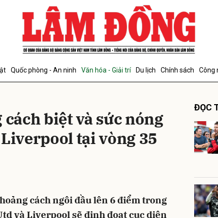
bình luận
ật
Quốc phòng - An ninh
Văn hóa - Giải trí
Du lịch
Chính sách
Công 
ĐỌC T
 cách biệt và sức nóng
Liverpool tại vòng 35
Hủy
G
khoảng cách ngôi đầu lên 6 điểm trong
td và Liverpool sẽ định đoạt cục diện