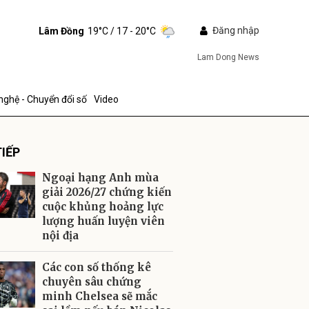
Đăng nhập
Lâm Đồng
19°C
/ 17 - 20°C
Lam Dong News
nghệ - Chuyển đổi số
Video
IẾP
Ngoại hạng Anh mùa
giải 2026/27 chứng kiến
cuộc khủng hoảng lực
lượng huấn luyện viên
ửi
nội địa
Các con số thống kê
chuyên sâu chứng
minh Chelsea sẽ mắc