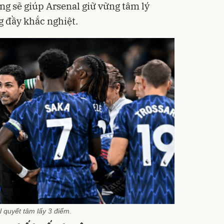
g sẽ giúp Arsenal giữ vững tâm lý
 đầy khắc nghiệt.
l quyết tâm lấy 3 điểm.