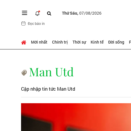
Thứ Sáu,
07/08/2026
Đọc báo in
Mới nhất
Chính trị
Thời sự
Kinh tế
Đời sống
P
Man Utd
Cập nhập tin tức Man Utd