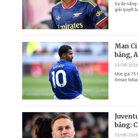
Sự đa năng 
giải quyết b
Man Cit
bảng, A
03/08/2026
Mức giá 75 t
Iliman Ndiay
Juvent
bảng: C
03/08/2026