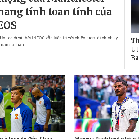
mang tính toan tính của
EOS
ited dưới thời INEOS vẫn kiên trì với chiến lược tài chính kỷ
Th
 toán dài hạn.
Ut
Ba