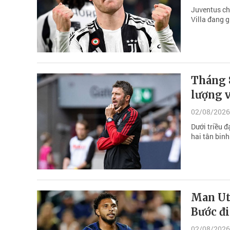
Juventus ch
Villa đang 
Tháng 8
lượng v
02/08/2026
Dưới triều đ
hai tân bin
Man Utd
Bước đ
02/08/2026