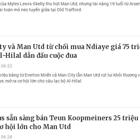
của Myles Lewis-Skelly thu hút Man Utd, nhưng tài năng 19 tuổi từ Arse
ài toán mỏ neo tuyến giữa tại Old Trafford.
y và Man Utd từ chối mua Ndiaye giá 75 tr
l-Hilal dẫn đầu cuộc đua
 06:52
riệu bảng từ Everton khiến cả Man City lẫn Man Utd rút lui khỏi thương 
e, mở ra cơ hội lớn cho câu lạc bộ Al-Hilal.
us sẵn sàng bán Teun Koopmeiners 25 triệu
ơ hội lớn cho Man Utd
 06:28