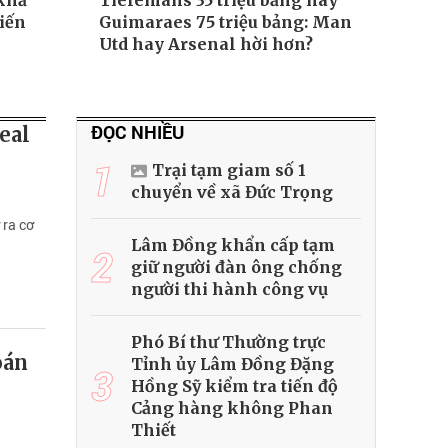
khả
Tielemans 35 triệu bảng hay
iến
Guimaraes 75 triệu bảng: Man
Utd hay Arsenal hời hơn?
ĐỌC NHIỀU
eal
1
Trại tạm giam số 1
chuyển về xã Đức Trọng
 ra cơ
Lâm Đồng khẩn cấp tạm
2
giữ người đàn ông chống
người thi hành công vụ
Phó Bí thư Thường trực
oán
Tỉnh ủy Lâm Đồng Đặng
3
Hồng Sỹ kiểm tra tiến độ
Cảng hàng không Phan
Thiết