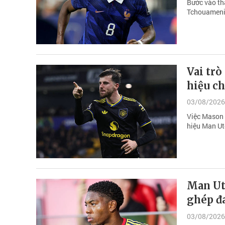
Bước vào th
Tchouameni 
Vai trò
hiệu c
03/08/2026
Việc Mason M
hiệu Man Ut
Man Ut
ghép đ
03/08/2026