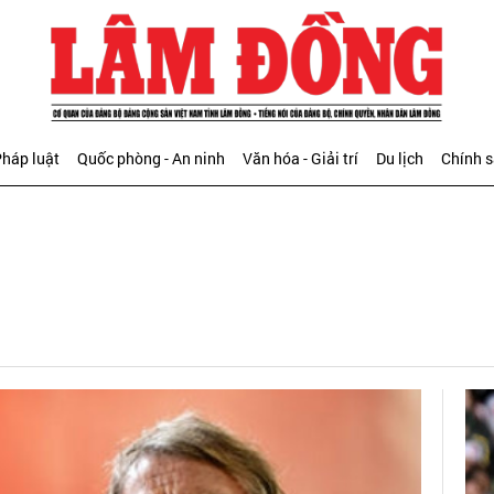
háp luật
Quốc phòng - An ninh
Văn hóa - Giải trí
Du lịch
Chính 