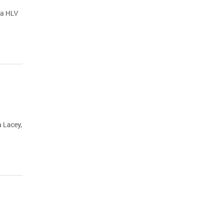
của HLV
a Lacey,