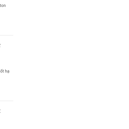
ston
c
hốt hạ
: