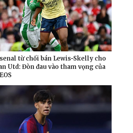
senal từ chối bán Lewis-Skelly cho
n Utd: Đòn đau vào tham vọng của
EOS