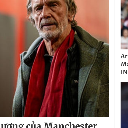
Ar
Ma
IN
hượng của Manchester