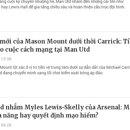
áng cuối kỳ chuyển nhượng hè, Man Utd nhắm đến những cái tên như
hay Lewis Hall để gia tăng chiều sâu và hoàn thiện cấu trúc đội hình.
 mới của Mason Mount dưới thời Carrick: T
ho cuộc cách mạng tại Man Utd
 13:38
ount lột xác ở vị trí tiền vệ trung tâm dưới sự dẫn dắt của Michael Carr
d đang chuyển mình sang lối chơi kiểm soát bóng áp đảo.
d nhắm Myles Lewis-Skelly của Arsenal: 
a năng hay quyết định mạo hiểm?
 09:28