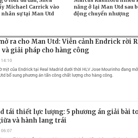
 ở tour du đấu, Shea
Marcus Rashford nhiều 
ẩy Michael Carrick vào
năng ở lại Man Utd sau b
n nhân sự tại Man Utd
động chuyển nhượng
mở ra cho Man Utd: Viễn cảnh Endrick rời R
 và giải pháp cho hàng công
 14:10
ờ mịt của Endrick tại Real Madrid dưới thời HLV Jose Mourinho đang mở
Utd bổ sung phương án tấn công chất lượng cho hàng công.
 tái thiết lực lượng: 5 phương án giải bài t
iữa và hành lang trái
 06:07