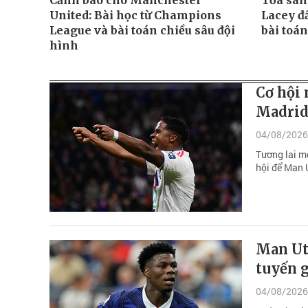
Cảnh báo cho Manchester
Tỏa sáng
United: Bài học từ Champions
Lacey đ
League và bài toán chiều sâu đội
bài toá
hình
Cơ hội 
Madrid
04/08/2026
Tương lai m
hội để Man 
Man Utd
tuyến g
04/08/2026