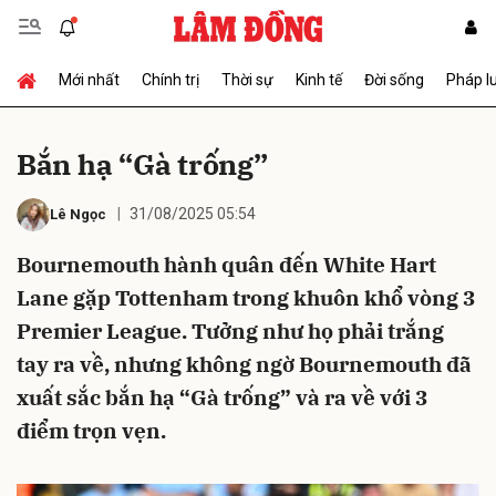
Mới nhất
Chính trị
Thời sự
Kinh tế
Đời sống
Pháp l
Gửi bình luận
Bắn hạ “Gà trống”
31/08/2025 05:54
Lê Ngọc
Bournemouth hành quân đến White Hart
Lane gặp Tottenham trong khuôn khổ vòng 3
Premier League. Tưởng như họ phải trắng
Hủy
Gửi
tay ra về, nhưng không ngờ Bournemouth đã
xuất sắc bắn hạ “Gà trống” và ra về với 3
điểm trọn vẹn.