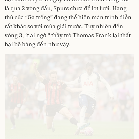
là qua 2 vòng đấu, Spurs chưa để lọt lưới. Hàng
thủ của “Gà trống” đang thể hiện màn trình diễn
rất khác so với mùa giải trước. Tuy nhiên đến
vòng 3, ít ai ngờ “ thầy trò Thomas Frank lại thất
bại bẽ bàng đến như vậy.