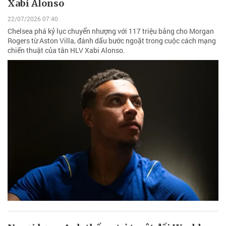
Xabi Alonso
22/07/2026 07:40
Chelsea phá kỷ lục chuyển nhượng với 117 triệu bảng cho Morgan
Rogers từ Aston Villa, đánh dấu bước ngoặt trong cuộc cách mạng
chiến thuật của tân HLV Xabi Alonso.