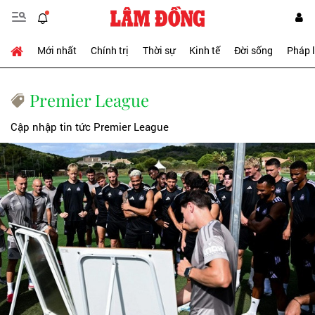
Mới nhất
Chính trị
Thời sự
Kinh tế
Đời sống
Pháp 
Premier League
Cập nhập tin tức Premier League