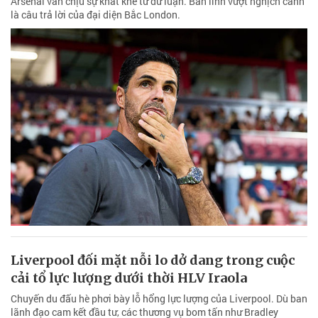
Arsenal vẫn chịu sự khắt khe từ dư luận. Bản lĩnh vượt nghịch cảnh
là câu trả lời của đại diện Bắc London.
Liverpool đối mặt nỗi lo dở dang trong cuộc
cải tổ lực lượng dưới thời HLV Iraola
Chuyến du đấu hè phơi bày lỗ hổng lực lượng của Liverpool. Dù ban
lãnh đạo cam kết đầu tư, các thương vụ bom tấn như Bradley