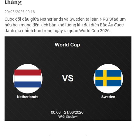
thắng
20/06/2026 09:18
Cuộc đối đầu giữa Netherlands và Sweden tại sân NRG Stadium
hứa hẹn mang đến kịch bản khó lường khi đại diện Bắc Âu được
đánh giá nhỉnh hơn trong ngày ra quân World Cup 2026.