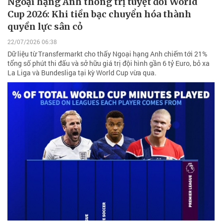
Ngoại hạng Anh thống trị tuyệt đối World
Cup 2026: Khi tiền bạc chuyển hóa thành
quyền lực sân cỏ
22/07/2026 06:38
Dữ liệu từ Transfermarkt cho thấy Ngoại hạng Anh chiếm tới 21%
tổng số phút thi đấu và sở hữu giá trị đội hình gần 6 tỷ Euro, bỏ xa
La Liga và Bundesliga tại kỳ World Cup vừa qua.