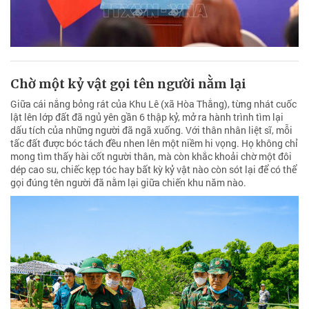
Chờ một kỷ vật gọi tên người nằm lại
Giữa cái nắng bỏng rát của Khu Lê (xã Hòa Thắng), từng nhát cuốc
lật lên lớp đất đã ngủ yên gần 6 thập kỷ, mở ra hành trình tìm lại
dấu tích của những người đã ngã xuống. Với thân nhân liệt sĩ, mỗi
tấc đất được bóc tách đều nhen lên một niềm hi vọng. Họ không chỉ
mong tìm thấy hài cốt người thân, mà còn khắc khoải chờ một đôi
dép cao su, chiếc kẹp tóc hay bất kỳ kỷ vật nào còn sót lại để có thể
gọi đúng tên người đã nằm lại giữa chiến khu năm nào.