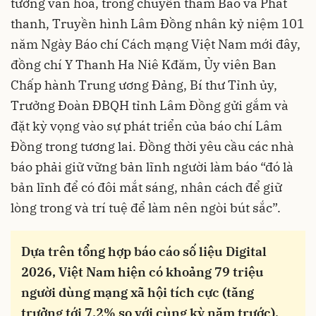
tưởng văn hóa, trong chuyến thăm Báo và Phát
thanh, Truyền hình Lâm Đồng nhân kỷ niệm 101
năm Ngày Báo chí Cách mạng Việt Nam mới đây,
đồng chí Y Thanh Ha Niê Kđăm, Ủy viên Ban
Chấp hành Trung ương Đảng, Bí thư Tỉnh ủy,
Trưởng Đoàn ĐBQH tỉnh Lâm Đồng gửi gắm và
đặt kỳ vọng vào sự phát triển của báo chí Lâm
Đồng trong tương lai. Đồng thời yêu cầu các nhà
báo phải giữ vững bản lĩnh người làm báo “đó là
bản lĩnh để có đôi mắt sáng, nhân cách để giữ
lòng trong và trí tuệ để làm nên ngòi bút sắc”.
Dựa trên tổng hợp báo cáo số liệu Digital
2026, Việt Nam hiện có khoảng 79 triệu
người dùng mạng xã hội tích cực (tăng
trưởng tới 7,2% so với cùng kỳ năm trước).