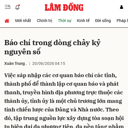
Mới nhất
Chính trị
Thời sự
Kinh tế
Đời sống
Pháp 
Gửi bình luận
Báo chí trong dòng chảy kỷ
nguyên số
Xuân Trung .
20/06/2026 04:15
Việc sáp nhập các cơ quan báo chí các tỉnh,
thành phố để thành lập cơ quan báo và phát
Hủy
Gửi
thanh, truyền hình địa phương trực thuộc các
thành ủy, tỉnh ủy là một chủ trương lớn mang
tính chiến lược của Đảng và Nhà nước. Theo
đó, tập trung nguồn lực xây dựng tòa soạn hội
tụ hiện đại đa phương tiện, đa nền tảng nhằm