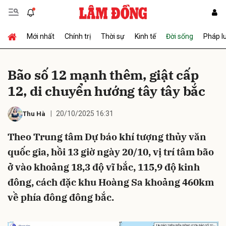
Mới nhất
Chính trị
Thời sự
Kinh tế
Đời sống
Pháp l
Gửi bình luận
Bão số 12 mạnh thêm, giật cấp
12, di chuyển hướng tây tây bắc
20/10/2025 16:31
Thu Hà
Theo Trung tâm Dự báo khí tượng thủy văn
quốc gia, hồi 13 giờ ngày 20/10, vị trí tâm bão
Hủy
Gửi
ở vào khoảng 18,3 độ vĩ bắc, 115,9 độ kinh
đông, cách đặc khu Hoàng Sa khoảng 460km
về phía đông đông bắc.