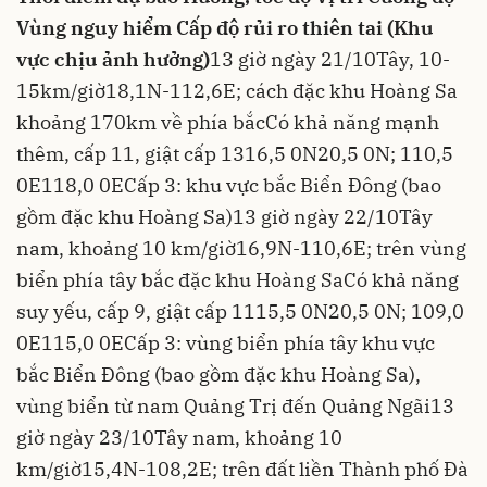
Vùng nguy hiểm
Cấp độ rủi ro thiên tai (Khu
vực chịu ảnh hưởng)
13 giờ ngày 21/10
Tây, 10-
15km/giờ
18,1N-112,6E; cách đặc khu Hoàng Sa
khoảng 170km về phía bắc
Có khả năng mạnh
thêm, cấp 11, giật cấp 13
16,5 0N20,5 0N; 110,5
0E118,0 0E
Cấp 3: khu vực bắc Biển Đông (bao
gồm đặc khu Hoàng Sa)
13 giờ ngày 22/10
Tây
nam, khoảng 10 km/giờ
16,9N-110,6E; trên vùng
biển phía tây bắc đặc khu Hoàng Sa
Có khả năng
suy yếu, cấp 9, giật cấp 11
15,5 0N20,5 0N; 109,0
0E115,0 0E
Cấp 3: vùng biển phía tây khu vực
bắc Biển Đông (bao gồm đặc khu Hoàng Sa),
vùng biển từ nam Quảng Trị đến Quảng Ngãi
13
giờ ngày 23/10
Tây nam, khoảng 10
km/giờ
15,4N-108,2E; trên đất liền Thành phố Đà