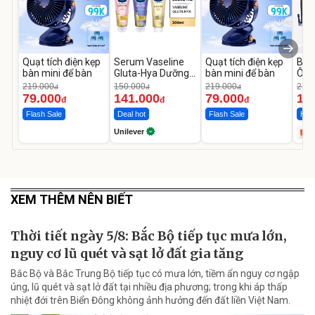
Quạt tích điện kẹp
Serum Vaseline
Quạt tích điện kẹp
Bơm
bàn mini để bàn
Gluta-Hya Dưỡng
bàn mini để bàn
Ô T
Da Sáng Mịn Sau 7
MED
219.000
150.000
219.000
2.69
đ
đ
đ
Ngày
12.
79.000
141.000
79.000
1.
đ
đ
đ
Flash Sale
Deal hot
Flash Sale
Hot 
Unilever
XEM THÊM NÊN BIẾT
Thời tiết ngày 5/8: Bắc Bộ tiếp tục mưa lớn,
nguy cơ lũ quét và sạt lở đất gia tăng
Bắc Bộ và Bắc Trung Bộ tiếp tục có mưa lớn, tiềm ẩn nguy cơ ngập
úng, lũ quét và sạt lở đất tại nhiều địa phương; trong khi áp thấp
nhiệt đới trên Biển Đông không ảnh hưởng đến đất liền Việt Nam.