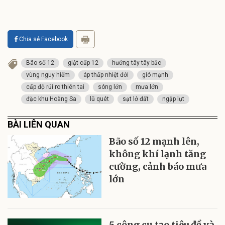
Chia sẻ Facebook
Bão số 12
giật cấp 12
hướng tây tây bắc
vùng nguy hiểm
áp thấp nhiệt đới
gió mạnh
cấp độ rủi ro thiên tai
sóng lớn
mưa lớn
đặc khu Hoàng Sa
lũ quét
sạt lở đất
ngập lụt
BÀI LIÊN QUAN
Bão số 12 mạnh lên,
không khí lạnh tăng
cường, cảnh báo mưa
lớn
5 công cụ tạo tiêu đề và