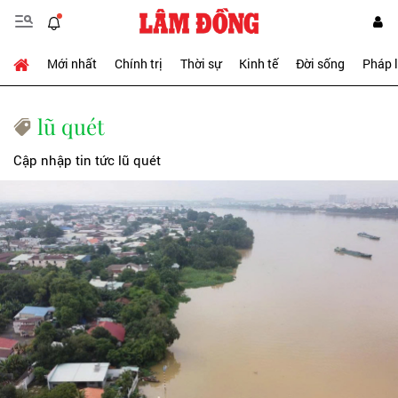
Mới nhất
Chính trị
Thời sự
Kinh tế
Đời sống
Pháp 
lũ quét
Cập nhập tin tức lũ quét