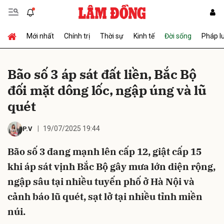
Mới nhất
Chính trị
Thời sự
Kinh tế
Đời sống
Pháp l
Gửi bình luận
Bão số 3 áp sát đất liền, Bắc Bộ
đối mặt dông lốc, ngập úng và lũ
quét
19/07/2025 19:44
P.V
Bão số 3 đang mạnh lên cấp 12, giật cấp 15
Hủy
Gửi
khi áp sát vịnh Bắc Bộ gây mưa lớn diện rộng,
ngập sâu tại nhiều tuyến phố ở Hà Nội và
cảnh báo lũ quét, sạt lở tại nhiều tỉnh miền
núi.