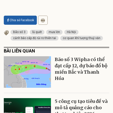
Chia sẻ Facebook
Bão số 3
lũ quét
mưa lớn
Hà Nội
cảnh báo cấp độ rủi ro thiên tai
cơ quan khí tượng thuỷ văn
BÀI LIÊN QUAN
Bão số 3 Wipha có thể
đạt cấp 12, dự báo đổ bộ
miền Bắc và Thanh
Hóa
5 công cụ tạo tiêu đề và
mô tả quảng cáo cho