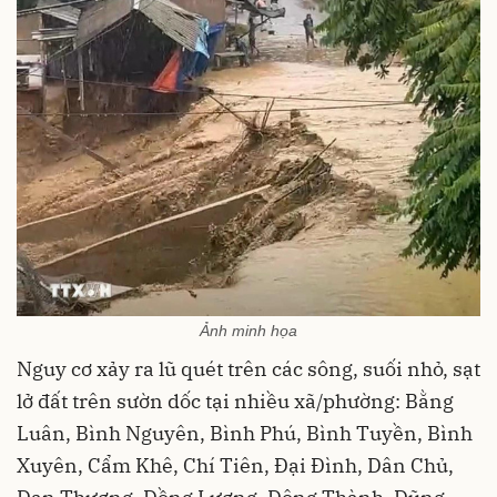
Ảnh minh họa
Nguy cơ xảy ra lũ quét trên các sông, suối nhỏ, sạt
lở đất trên sườn dốc tại nhiều xã/phường: Bằng
Luân, Bình Nguyên, Bình Phú, Bình Tuyền, Bình
Xuyên, Cẩm Khê, Chí Tiên, Đại Đình, Dân Chủ,