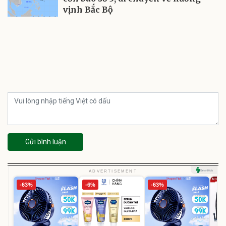
vịnh Bắc Bộ
Gửi bình luận
ADVERTISEMENT
-63%
-6%
-63%