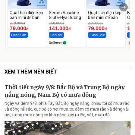
Quạt tích điện kẹp
Serum Vaseline
Quạt tích điện kẹp
Bơm
bàn mini để bàn
Gluta-Hya Dưỡng
bàn mini để bàn
Ô T
Da Sáng Mịn Sau 7
MED
219.000
150.000
219.000
2.69
đ
đ
đ
Ngày
12.
79.000
141.000
79.000
1.
đ
đ
đ
Flash Sale
Deal hot
Flash Sale
Hot 
Unilever
XEM THÊM NÊN BIẾT
Thời tiết ngày 9/8: Bắc Bộ và Trung Bộ ngày
nắng nóng, Nam Bộ có mưa dông
Ngày và đêm 9/8, phía Tây Bắc Bộ ngày nắng, chiều tối có mưa rào
và dông rải rác, cục bộ có nơi mưa to; đêm có mưa rào và dông vài
nơi, trong mưa dông có khả năng xảy ra lốc, sét, mưa đá.