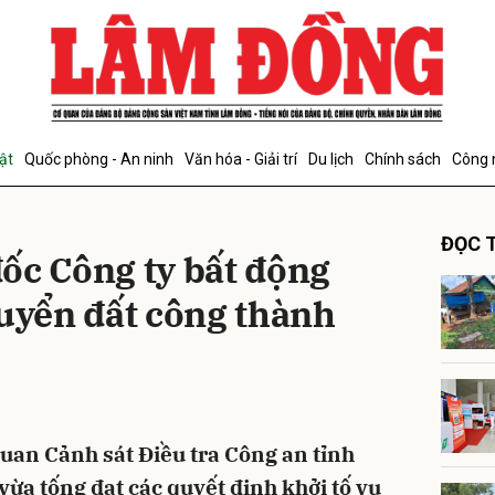
bình luận
ật
Quốc phòng - An ninh
Văn hóa - Giải trí
Du lịch
Chính sách
Công 
ĐỌC T
ốc Công ty bất động
huyển đất công thành
Hủy
G
quan Cảnh sát Điều tra Công an tỉnh
vừa tống đạt các quyết định khởi tố vụ