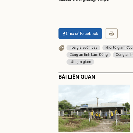
Chia sẻ Facebook
hóa giá vườn cây
khởi tố giám đốc
Công an tỉnh Lâm Đồng
Công an h
bắt tạm giam
BÀI LIÊN QUAN