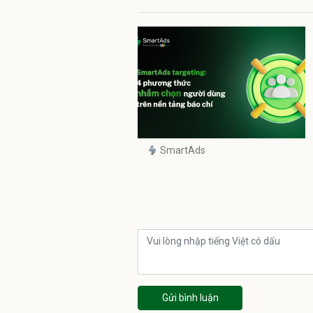
SmartAds
Gửi bình luận