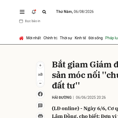
Thứ Năm,
06/08/2026
Đọc báo in
Gửi 
Mới nhất
Chính trị
Thời sự
Kinh tế
Đời sống
Pháp lu
Bắt giam Giám đ
sản móc nối ''c
đất tư''
HẢI ĐƯỜNG
06/06/2025 20:26
(LĐ online) - Ngày 6/6, Cơ 
Lâm Đồng, cho biết: Đơn vị 