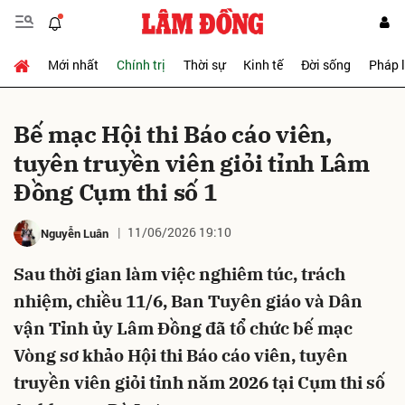
Mới nhất
Chính trị
Thời sự
Kinh tế
Đời sống
Pháp 
Gửi bình luận
Bế mạc Hội thi Báo cáo viên,
tuyên truyền viên giỏi tỉnh Lâm
Đồng Cụm thi số 1
11/06/2026 19:10
Nguyễn Luân
Sau thời gian làm việc nghiêm túc, trách
Hủy
Gửi
nhiệm, chiều 11/6, Ban Tuyên giáo và Dân
vận Tỉnh ủy Lâm Đồng đã tổ chức bế mạc
Vòng sơ khảo Hội thi Báo cáo viên, tuyên
truyền viên giỏi tỉnh năm 2026 tại Cụm thi số