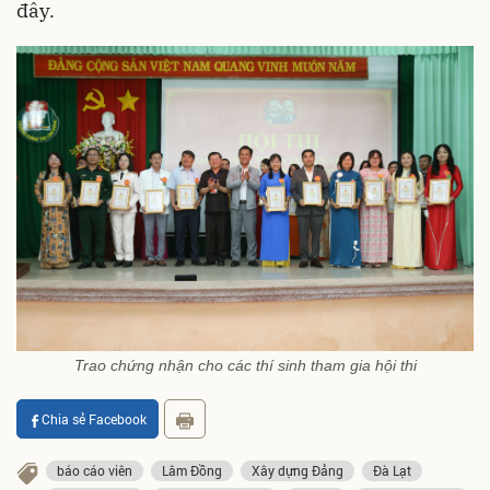
đây.
Trao chứng nhận cho các thí sinh tham gia hội thi
Chia sẻ Facebook
báo cáo viên
Lâm Đồng
Xây dựng Đảng
Đà Lạt