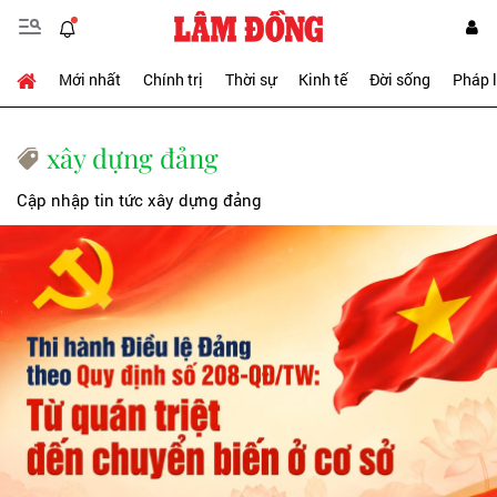
Mới nhất
Chính trị
Thời sự
Kinh tế
Đời sống
Pháp 
xây dựng đảng
Cập nhập tin tức xây dựng đảng