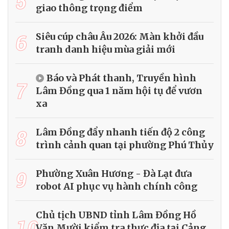
5
giao thông trọng điểm
6
Siêu cúp châu Âu 2026: Màn khởi đầu
tranh danh hiệu mùa giải mới
Báo và Phát thanh, Truyền hình
7
Lâm Đồng qua 1 năm hội tụ để vươn
xa
8
Lâm Đồng đẩy nhanh tiến độ 2 công
trình cảnh quan tại phường Phú Thủy
9
Phường Xuân Hương - Đà Lạt đưa
robot AI phục vụ hành chính công
Chủ tịch UBND tỉnh Lâm Đồng Hồ
10
Văn Mười kiểm tra thực địa tại Cảng