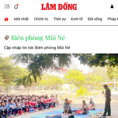
Mới nhất
Chính trị
Thời sự
Kinh tế
Đời sống
Pháp 
Biên phòng Mũi Né
Cập nhập tin tức Biên phòng Mũi Né