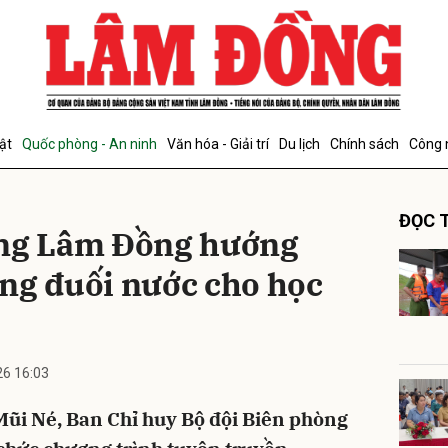
bình luận
ật
Quốc phòng - An ninh
Văn hóa - Giải trí
Du lịch
Chính sách
Công 
ĐỌC T
òng Lâm Đồng hướng
ng đuối nước cho học
Hủy
G
6 16:03
Mũi Né, Ban Chỉ huy Bộ đội Biên phòng