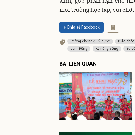
sinh, góp phần hạn chế nhữ
môi trường học tập, vui chơi
Chia sẻ Facebook
Phòng chống đuối nước
Biên phòn
Lâm Đồng
Kỹ năng sống
Sơ c
BÀI LIÊN QUAN