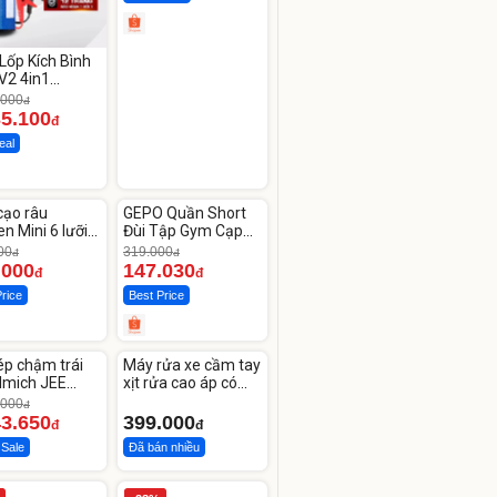
Lốp Kích Bình
V2 4in1
CAR –
.000
đ
00mAh
35.100
đ
eal
ute
Unmute
Video
cạo râu
GEPO Quần Short
Player
-53%
is
n Mini 6 lưỡi
Đùi Tập Gym Cạp
loading.
kép mỏng
Cao Lưng
00
319.000
đ
đ
.000
147.030
đ
đ
Price
Best Price
ute
Unmute
Video
Video
ép chậm trái
Máy rửa xe cầm tay
Player
Player
is
is
lmich JEE
xịt rửa cao áp có
loading.
loading.
OL
tạo bọt tuyết
.000
đ
43.650
399.000
đ
đ
 Sale
Đã bán nhiều