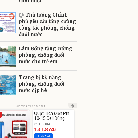
đuối nước
Thủ tướng Chính
phủ yêu cầu tăng cường
công tác phòng, chống
đuối nước
Lâm Đồng tăng cường
phòng, chống đuối
nước cho trẻ em
Trang bị kỹ năng
phòng, chống đuối
nước dịp hè
Unmute
ADVERTISEMENT
Quạt Tích Điện Pin
-54%
10-15 Cell Dùng
Liên Tục 4-8H
291.500
đ
131.874
đ
Flash Sale