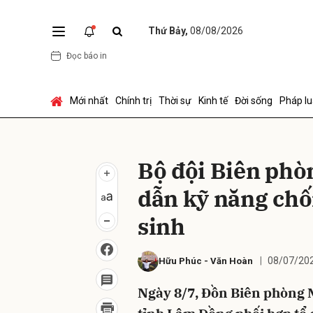
Thứ Bảy,
08/08/2026
Đọc báo in
Gửi 
Mới nhất
Chính trị
Thời sự
Kinh tế
Đời sống
Pháp lu
Bộ đội Biên ph
dẫn kỹ năng chố
sinh
08/07/202
Hữu Phúc
-
Văn Hoàn
Ngày 8/7, Đồn Biên phòng 