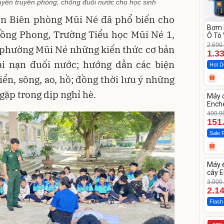
yên truyền phòng, chống đuối nước cho học sinh
Đồn Biên phòng Mũi Né đã phổ biến cho
Bơm 
ồng Phong, Trường Tiểu học Mũi Né 1,
Ô Tô 
MEDI
2.690
 phường Mũi Né những kiến thức cơ bản
12.0
1.3
i nạn đuối nước; hướng dẫn các biện
Hot D
ển, sông, ao, hồ; đồng thời lưu ý những
Unm
gặp trong dịp nghỉ hè.
Máy 
-62%
Enche
dao 
400.0
151
Sale 
Unm
Máy 
-28%
cây E
1855
3.000
2.1
Flash