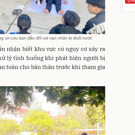
-17%
g sơ cứu ban đầu đối với nạn nhân bị đuối nước
Bạt p
cấp, 
n nhận biết khu vực có nguy cơ xảy ra
lớp
392.0
325
xử lý tình huống khi phát hiện người bị
Đã bá
n toàn cho bản thân trước khi tham gia