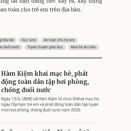
ng tai nạn đáng tiếc xảy ra, xây dựng
 an toàn cho trẻ em trên địa bàn.
g Mũi Né
Học sinh
An toàn cho trẻ em
ứu đuối nước
Tuyên truyền giáo dục
Mùa hè an toàn
Hàm Kiệm khai mạc hè, phát
động toàn dân tập bơi phòng,
chống đuối nước
Ngày 13/6, UBND xã Hàm Kiệm tổ chức lễ khai mạc hè,
ngày Olympic trẻ em và phát động toàn dân tập luyện
môn bơi phòng, chống đuối nước năm 2026.