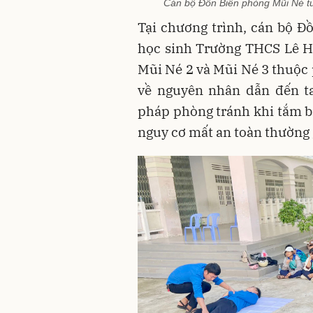
Cán bộ Đồn Biên phòng Mũi Né tu
Tại chương trình, cán bộ 
học sinh Trường THCS Lê H
Mũi Né 2 và Mũi Né 3 thuộc
về nguyên nhân dẫn đến ta
pháp phòng tránh khi tắm bi
nguy cơ mất an toàn thường 