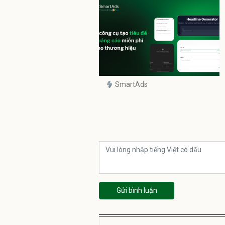
SmartAds
Gửi bình luận