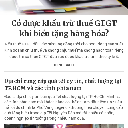
Có được khấu trừ thuế GTGT
khi biếu tặng hàng hóa?
Nếu thuế GTGT đầu vào sử dụng đồng thời cho hoạt động sản xuất
kinh doanh chịu thuế và không chịu thuế mà không hạch toán riêng
được thì số thuế GTGT đầu vào được khấu trừ tính theo tỷ lệ %
doanh thu hàng hóa dịch vụ chịu thuế GTGT trên tổng doanh thu
CHÍNH SÁCH
hàng hóa, dịch vụ bán ra trong kỳ.
Địa chỉ cung cấp quà tết uy tín, chất lượng tại
TP.HCM và các tỉnh phía nam
Đâu là địa chỉ uy tín bán quà Tết chất lượng tại TP Hồ Chí Minh và
các tỉnh phía nam mà khách hàng có thể an tâm đặt niềm tin? Câu
trả lời đó chính là Phố Vang Legend - thương hiệu chuyên cung cấp
quà tặng biếu trong dịp Tết Nguyên Đán mà rất nhiều cá nhân,
doanh nghiệp tin tưởng trong nhiều năm qua.