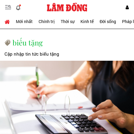
Mới nhất
Chính trị
Thời sự
Kinh tế
Đời sống
Pháp 
biếu tặng
Cập nhập tin tức biếu tặng