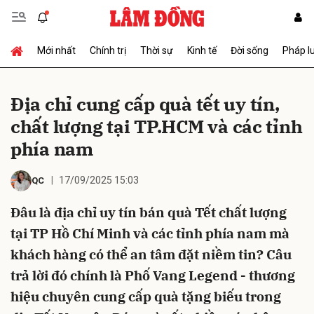
Mới nhất
Chính trị
Thời sự
Kinh tế
Đời sống
Pháp l
Gửi bình luận
Địa chỉ cung cấp quà tết uy tín,
chất lượng tại TP.HCM và các tỉnh
phía nam
17/09/2025 15:03
QC
Đâu là địa chỉ uy tín bán quà Tết chất lượng
Hủy
Gửi
tại TP Hồ Chí Minh và các tỉnh phía nam mà
khách hàng có thể an tâm đặt niềm tin? Câu
trả lời đó chính là Phố Vang Legend - thương
hiệu chuyên cung cấp quà tặng biếu trong