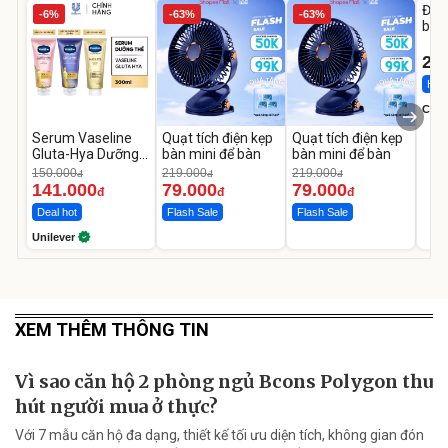
Đai 
-6%
-63%
-63%
bé 
1-9 
22
Hot 
Cecil
Serum Vaseline
Quạt tích điện kẹp
Quạt tích điện kẹp
Gluta-Hya Dưỡng
bàn mini để bàn
bàn mini để bàn
Da Sáng Mịn Sau 7
150.000
219.000
219.000
đ
đ
đ
Ngày
141.000
79.000
79.000
đ
đ
đ
Deal hot
Flash Sale
Flash Sale
Unilever
XEM THÊM THÔNG TIN
Vì sao căn hộ 2 phòng ngủ Bcons Polygon thu
hút người mua ở thực?
Với 7 mẫu căn hộ đa dạng, thiết kế tối ưu diện tích, không gian đón