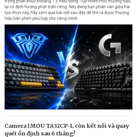
trong phân khúc khoảng 1.5 triệu đồng. Tuy nhiên mỗi thương hiệu
lại có định hướng phát triển riêng. Nếu đang bạn phân vân giữa hai
lựa chọn này, hãy xem qua bài viết sau đây để tìm ra được thương
hiệu bàn phím phù hợp cho riêng mình.
Camera IMOU TA32CP-L còn kết nối và quay
quét ổn định sau 6 tháng?