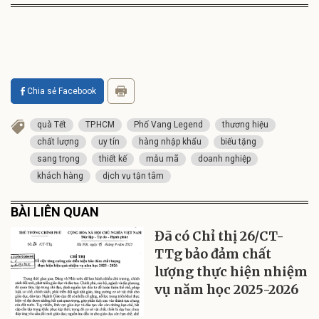
Chia sẻ Facebook
quà Tết
TP.HCM
Phố Vang Legend
thương hiệu
chất lượng
uy tín
hàng nhập khẩu
biếu tặng
sang trọng
thiết kế
mẫu mã
doanh nghiệp
khách hàng
dịch vụ tận tâm
BÀI LIÊN QUAN
Đã có Chỉ thị 26/CT-
TTg bảo đảm chất
lượng thực hiện nhiệm
vụ năm học 2025-2026