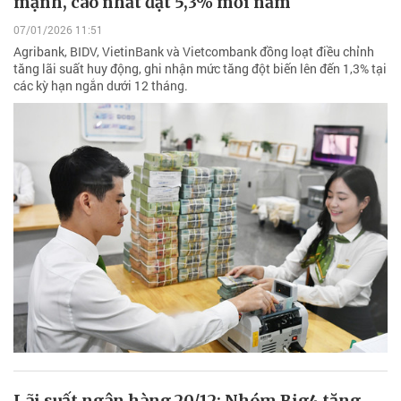
mạnh, cao nhất đạt 5,3% mỗi năm
07/01/2026 11:51
Agribank, BIDV, VietinBank và Vietcombank đồng loạt điều chỉnh
tăng lãi suất huy động, ghi nhận mức tăng đột biến lên đến 1,3% tại
các kỳ hạn ngắn dưới 12 tháng.
Lãi suất ngân hàng 20/12: Nhóm Big4 tăng