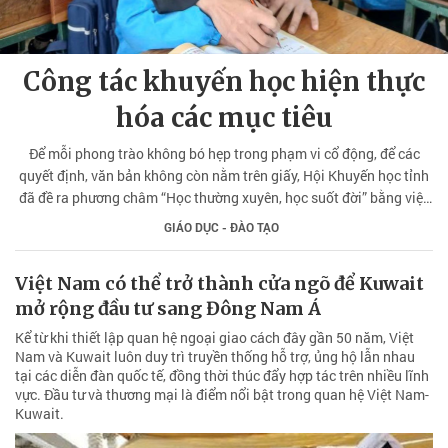
Công tác khuyến học hiện thực
hóa các mục tiêu
Để mỗi phong trào không bó hẹp trong phạm vi cổ động, để các
quyết định, văn bản không còn nằm trên giấy, Hội Khuyến học tỉnh
đã đề ra phương châm “Học thường xuyên, học suốt đời” bằng việc
quyết tâm hiện thực hóa các mục tiêu trong thời gian ngắn nhất.
GIÁO DỤC - ĐÀO TẠO
Việt Nam có thể trở thành cửa ngõ để Kuwait
mở rộng đầu tư sang Đông Nam Á
Kể từ khi thiết lập quan hệ ngoại giao cách đây gần 50 năm, Việt
Nam và Kuwait luôn duy trì truyền thống hỗ trợ, ủng hộ lẫn nhau
tại các diễn đàn quốc tế, đồng thời thúc đẩy hợp tác trên nhiều lĩnh
vực. Đầu tư và thương mại là điểm nổi bật trong quan hệ Việt Nam-
Kuwait.