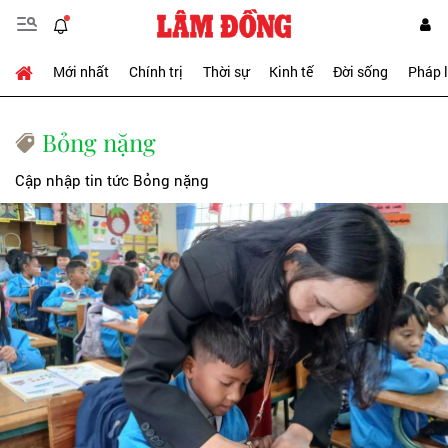
Mới nhất
Chính trị
Thời sự
Kinh tế
Đời sống
Pháp 
Bỏng nặng
Cập nhập tin tức Bỏng nặng