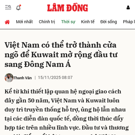
Mới nhất
Chính trị
Thời sự
Kinh tế
Đời sống
Pháp 
Gửi bình luận
Việt Nam có thể trở thành cửa
ngõ để Kuwait mở rộng đầu tư
sang Đông Nam Á
15/11/2025 08:07
Thanh Vân
Kể từ khi thiết lập quan hệ ngoại giao cách
Hủy
Gửi
đây gần 50 năm, Việt Nam và Kuwait luôn
duy trì truyền thống hỗ trợ, ủng hộ lẫn nhau
tại các diễn đàn quốc tế, đồng thời thúc đẩy
hợp tác trên nhiều lĩnh vực. Đầu tư và thương