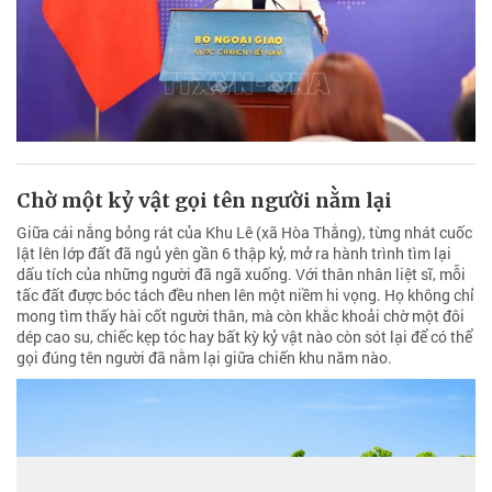
Chờ một kỷ vật gọi tên người nằm lại
Giữa cái nắng bỏng rát của Khu Lê (xã Hòa Thắng), từng nhát cuốc
lật lên lớp đất đã ngủ yên gần 6 thập kỷ, mở ra hành trình tìm lại
dấu tích của những người đã ngã xuống. Với thân nhân liệt sĩ, mỗi
tấc đất được bóc tách đều nhen lên một niềm hi vọng. Họ không chỉ
mong tìm thấy hài cốt người thân, mà còn khắc khoải chờ một đôi
dép cao su, chiếc kẹp tóc hay bất kỳ kỷ vật nào còn sót lại để có thể
gọi đúng tên người đã nằm lại giữa chiến khu năm nào.