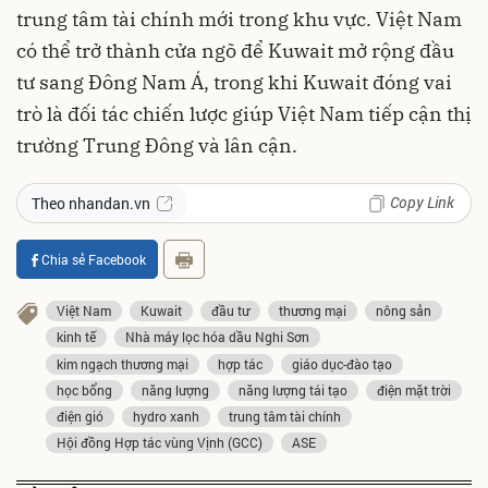
trung tâm tài chính mới trong khu vực. Việt Nam
có thể trở thành cửa ngõ để Kuwait mở rộng đầu
tư sang Đông Nam Á, trong khi Kuwait đóng vai
trò là đối tác chiến lược giúp Việt Nam tiếp cận thị
trường Trung Đông và lân cận.
Copy Link
Theo nhandan.vn
Chia sẻ Facebook
Việt Nam
Kuwait
đầu tư
thương mại
nông sản
kinh tế
Nhà máy lọc hóa dầu Nghi Sơn
kim ngạch thương mại
hợp tác
giáo dục-đào tạo
học bổng
năng lượng
năng lượng tái tạo
điện mặt trời
điện gió
hydro xanh
trung tâm tài chính
Hội đồng Hợp tác vùng Vịnh (GCC)
ASE